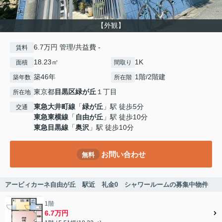
【外観】
6.7万円 管理/共益費 -
賃料
18.23㎡
1K
面積
間取り
築46年
1階/2階建
築年数
所在階
東京都
目黒区
緑が丘
１丁目
所在地
東急大井町線
「
緑が丘
」駅 徒歩5分
交通
東急東横線
「
自由が丘
」駅 徒歩10分
東急目黒線
「
奥沢
」駅 徒歩10分
お問い合わせ
無料
アービィカーネ自由が丘 駅近 礼金0 シャワールームの募集中物件
1階
6.7万円