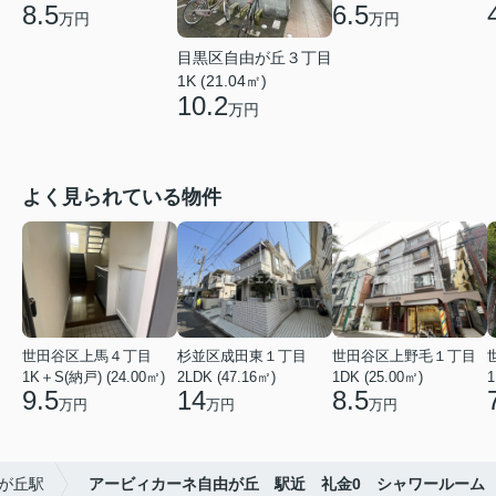
8.5
6.5
万円
万円
目黒区自由が丘３丁目
1K (21.04㎡)
10.2
万円
よく見られている物件
世田谷区上馬４丁目
杉並区成田東１丁目
世田谷区上野毛１丁目
1K＋S(納戸) (24.00㎡)
2LDK (47.16㎡)
1DK (25.00㎡)
1
9.5
14
8.5
万円
万円
万円
が丘駅
アービィカーネ自由が丘 駅近 礼金0 シャワールーム