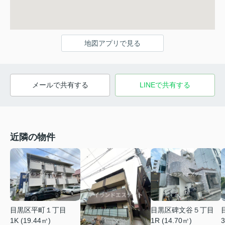
地図アプリで見る
メールで共有する
LINEで共有する
近隣の物件
目黒区平町１丁目
目黒区碑文谷５丁目
1K (19.44㎡)
1R (14.70㎡)
3