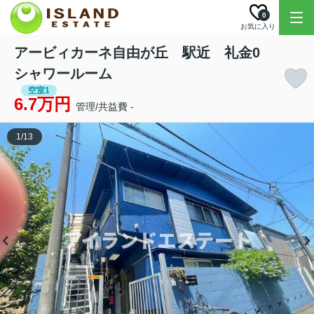
0
お気に入り
アービィカーネ自由が丘 駅近 礼金0
シャワールーム
空室1
6.7万円
管理/共益費 -
1
/
13