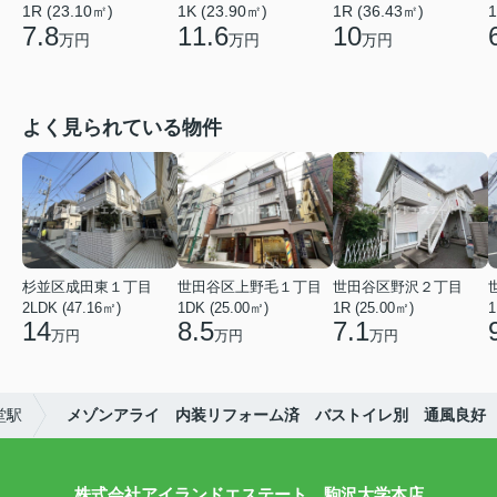
1R (23.10㎡)
1K (23.90㎡)
1R (36.43㎡)
1
7.8
11.6
10
万円
万円
万円
よく見られている物件
杉並区成田東１丁目
世田谷区上野毛１丁目
世田谷区野沢２丁目
2LDK (47.16㎡)
1DK (25.00㎡)
1R (25.00㎡)
1
14
8.5
7.1
万円
万円
万円
堂駅
メゾンアライ 内装リフォーム済 バストイレ別 通風良好
株式会社アイランドエステート 駒沢大学本店