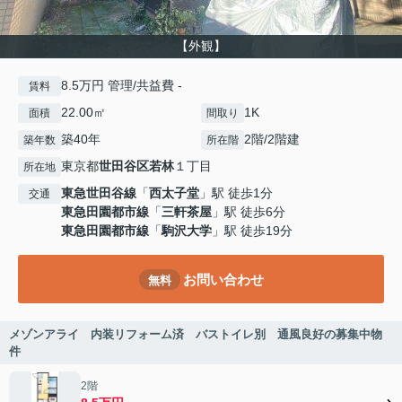
【外観】
8.5万円 管理/共益費 -
賃料
22.00㎡
1K
面積
間取り
築40年
2階/2階建
築年数
所在階
東京都
世田谷区
若林
１丁目
所在地
東急世田谷線
「
西太子堂
」駅 徒歩1分
交通
東急田園都市線
「
三軒茶屋
」駅 徒歩6分
東急田園都市線
「
駒沢大学
」駅 徒歩19分
お問い合わせ
無料
メゾンアライ 内装リフォーム済 バストイレ別 通風良好の募集中物
件
2階