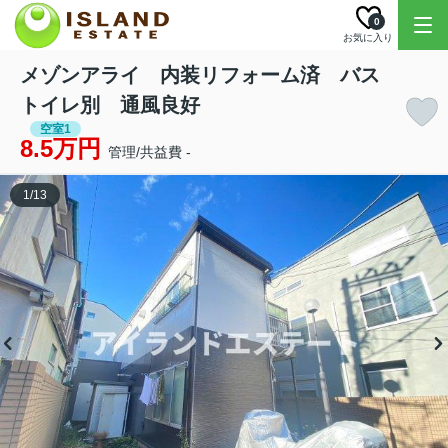
0
お気に入り
メゾンアライ 内装リフォーム済 バス
トイレ別 通風良好
空室1
8.5万円
管理/共益費 -
1
/
13