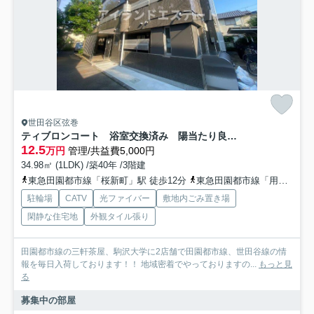
世田谷区弦巻
ティブロンコート 浴室交換済み 陽当たり良好 バストイレ別
12.5
万円
管理/共益費5,000円
34.98㎡ (1LDK) /築40年 /3階建
東急田園都市線「桜新町」駅 徒歩12分
東急田園都市線「用賀」駅 徒歩19分
駐輪場
CATV
光ファイバー
敷地内ごみ置き場
閑静な住宅地
外観タイル張り
田園都市線の三軒茶屋、駒沢大学に2店舗で田園都市線、世田谷線の情
報を毎日入荷しております！！ 地域密着でやっておりますの...
もっと見
る
募集中の部屋