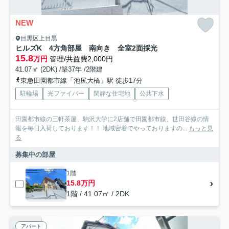
NEW
目黒区上目黒
ヒルズK 4方角部屋 南向き 全室2面採光
15.8
万円
管理/共益費2,000円
41.07㎡ (2DK) /築37年 /2階建
東急田園都市線「池尻大橋」駅 徒歩17分
駐輪場
光ファイバー
閑静な住宅地
公共下水
田園都市線の三軒茶屋、駒沢大学に2店舗で田園都市線、世田谷線の情
報を毎日入荷しております！！ 地域密着でやっておりますの...
もっと見
る
募集中の部屋
1階
15.8万円
1階 / 41.07㎡ / 2DK
アパート