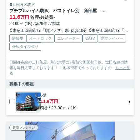
世田谷区駒沢
プチプルハイム駒沢 バストイレ別 角部屋 駒沢公園至近
11.6
万円
管理/共益費-
23.90㎡ (1K) /築28年 /7階建
東急田園都市線「駒沢大学」駅 徒歩10分
東急田園都市線「桜新町」駅 徒歩15分
駐輪場
オートロック
エレベーター
CATV
光ファイバー
外観タイル張り
田園都市線の三軒茶屋、駒沢大学に2店舗で田園都市線、世田谷線の情
報を毎日入荷しております！！ 地域密着でやっておりますの...
もっと見
る
募集中の部屋
5階
11.6万円
5階 / 23.90㎡ / 1K
賃貸マンション