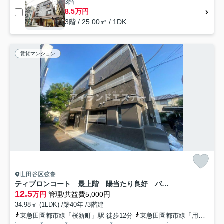
3階
8.5万円
3階 / 25.00㎡ / 1DK
賃貸マンション
世田谷区弦巻
ティブロンコート 最上階 陽当たり良好 バストイレ別
12.5
万円
管理/共益費5,000円
34.98㎡ (1LDK) /築40年 /3階建
東急田園都市線「桜新町」駅 徒歩12分
東急田園都市線「用賀」駅 徒歩19分