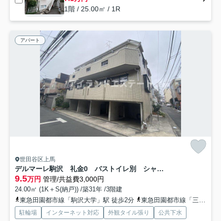
1階 / 25.00㎡ / 1R
アパート
世田谷区上馬
デルマーレ駒沢 礼金0 バストイレ別 シャワー付洗面台
9.5
万円
管理/共益費3,000円
24.00㎡ (1K＋S(納戸)) /築31年 /3階建
東急田園都市線「駒沢大学」駅 徒歩2分
東急田園都市線「三軒茶屋」駅 徒歩18分
駐輪場
インターネット対応
外観タイル張り
公共下水