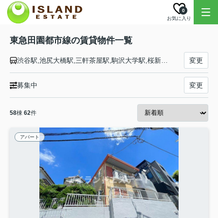
0
お気に入り
東急田園都市線の賃貸物件一覧
渋谷駅,池尻大橋駅,三軒茶屋駅,駒沢大学駅,桜新町駅,用賀駅,二子玉川駅,二子新地駅,高津駅,武蔵溝ノ口駅,梶が谷駅,宮崎台駅,宮前平駅,鷺沼駅,たまプラーザ駅,あざみ野駅,江田駅,市が尾駅,藤が丘駅,青葉台駅,田奈駅,長津田駅,つくし野駅,すずかけ台駅,南町田グランベリーＰ駅,つきみ野駅,中央林間駅
変更
募集中
変更
58
棟
62
件
アパート