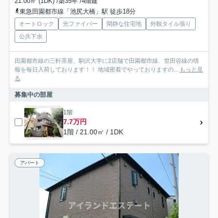
21.00㎡ (1DK) /築35年 /4階建
東急田園都市線「池尻大橋」駅 徒歩18分
オートロック
光ファイバー
閑静な住宅地
外観タイル張り
公共下水
田園都市線の三軒茶屋、駒沢大学に2店舗で田園都市線、世田谷線の情
報を毎日入荷しております！！ 地域密着でやっておりますの...
もっと見
る
募集中の部屋
1階
7.7万円
1階 / 21.00㎡ / 1DK
アパート