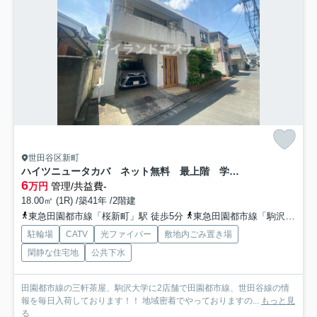
世田谷区新町
ハイツニュータカバ ネット無料 最上階 学生おすすめ
6
万円
管理/共益費-
18.00㎡ (1R) /築41年 /2階建
東急田園都市線「桜新町」駅 徒歩5分
東急田園都市線「駒沢大学」駅 徒歩12分
駐輪場
CATV
光ファイバー
敷地内ごみ置き場
閑静な住宅地
公共下水
田園都市線の三軒茶屋、駒沢大学に2店舗で田園都市線、世田谷線の情
報を毎日入荷しております！！ 地域密着でやっておりますの...
もっと見
る