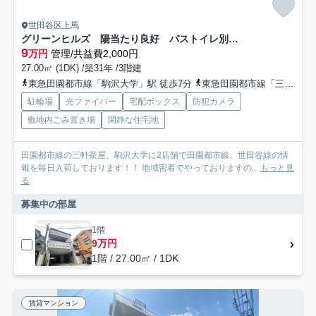
世田谷区上馬
グリーンヒルズ 陽当たり良好 バストイレ別 TVドアフォン
9
万円
管理/共益費2,000円
27.00㎡ (1DK) /築31年 /3階建
東急田園都市線「駒沢大学」駅 徒歩7分
東急田園都市線「三軒茶屋」駅 徒歩14分
駐輪場
光ファイバー
宅配ボックス
防犯カメラ
敷地内ごみ置き場
閑静な住宅地
田園都市線の三軒茶屋、駒沢大学に2店舗で田園都市線、世田谷線の情
報を毎日入荷しております！！ 地域密着でやっておりますの...
もっと見
る
募集中の部屋
1階
9万円
1階 / 27.00㎡ / 1DK
賃貸マンション