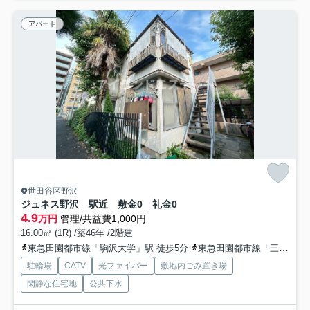
アパート
世田谷区野沢
ジュネス野沢 駅近 敷金0 礼金0
4.9
万円
管理/共益費1,000円
16.00㎡ (1R) /築46年 /2階建
東急田園都市線「駒沢大学」駅 徒歩5分
東急田園都市線「三軒茶屋」駅 徒歩15分
駐輪場
CATV
光ファイバー
敷地内ごみ置き場
閑静な住宅地
公共下水