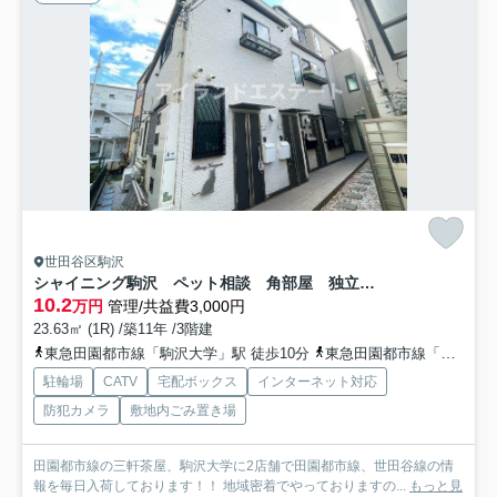
世田谷区駒沢
シャイニング駒沢 ペット相談 角部屋 独立洗面台
10.2
万円
管理/共益費3,000円
23.63㎡ (1R) /築11年 /3階建
東急田園都市線「駒沢大学」駅 徒歩10分
東急田園都市線「桜新町」駅 徒歩11分
駐輪場
CATV
宅配ボックス
インターネット対応
防犯カメラ
敷地内ごみ置き場
田園都市線の三軒茶屋、駒沢大学に2店舗で田園都市線、世田谷線の情
報を毎日入荷しております！！ 地域密着でやっておりますの...
もっと見