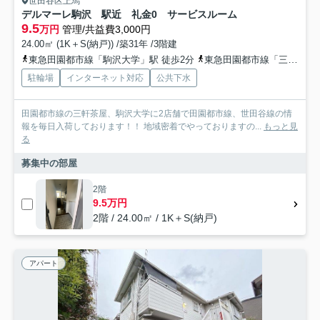
世田谷区上馬
デルマーレ駒沢 駅近 礼金0 サービスルーム
9.5
万円
管理/共益費3,000円
24.00㎡ (1K＋S(納戸)) /築31年 /3階建
東急田園都市線「駒沢大学」駅 徒歩2分
東急田園都市線「三軒茶屋」駅 徒歩16分
駐輪場
インターネット対応
公共下水
田園都市線の三軒茶屋、駒沢大学に2店舗で田園都市線、世田谷線の情
報を毎日入荷しております！！ 地域密着でやっておりますの...
もっと見
る
募集中の部屋
2階
9.5万円
2階 / 24.00㎡ / 1K＋S(納戸)
アパート