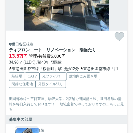
世田谷区弦巻
ティブロンコート リノベーション 陽当たり良好 バストイレ別
13.5
万円
管理/共益費5,000円
34.98㎡ (1LDK) /築40年 /3階建
東急田園都市線「桜新町」駅 徒歩12分
東急田園都市線「用賀」駅 徒歩19分
駐輪場
CATV
光ファイバー
敷地内ごみ置き場
閑静な住宅地
外観タイル張り
田園都市線の三軒茶屋、駒沢大学に2店舗で田園都市線、世田谷線の情
報を毎日入荷しております！！ 地域密着でやっておりますの...
もっと見
る
募集中の部屋
1階