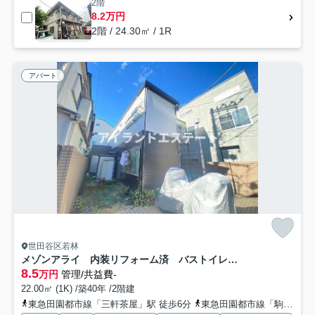
2階
8.2万円
2階 / 24.30㎡ / 1R
アパート
世田谷区若林
メゾンアライ 内装リフォーム済 バストイレ別 通風良好
8.5
万円
管理/共益費-
22.00㎡ (1K) /築40年 /2階建
東急田園都市線「三軒茶屋」駅 徒歩6分
東急田園都市線「駒沢大学」駅 徒歩19分