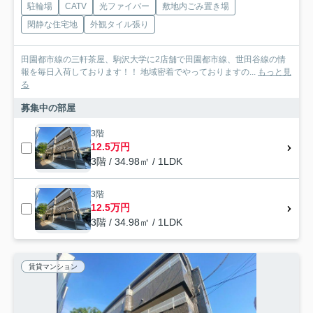
駐輪場
CATV
光ファイバー
敷地内ごみ置き場
閑静な住宅地
外観タイル張り
田園都市線の三軒茶屋、駒沢大学に2店舗で田園都市線、世田谷線の情
報を毎日入荷しております！！ 地域密着でやっておりますの...
もっと見
る
募集中の部屋
3階
12.5万円
3階 / 34.98㎡ / 1LDK
3階
12.5万円
3階 / 34.98㎡ / 1LDK
賃貸マンション