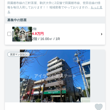
田園都市線の三軒茶屋、駒沢大学に2店舗で田園都市線、世田谷線の情
報を毎日入荷しております！！ 地域密着でやっておりますの...
もっと見
る
募集中の部屋
2階
4.9万円
2階 / 16.00㎡ / 1R
賃貸マンション