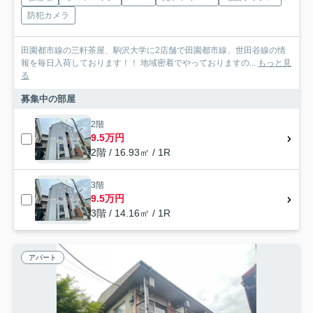
防犯カメラ
田園都市線の三軒茶屋、駒沢大学に2店舗で田園都市線、世田谷線の情
報を毎日入荷しております！！ 地域密着でやっておりますの...
もっと見
る
募集中の部屋
2階
9.5万円
2階 / 16.93㎡ / 1R
3階
9.5万円
3階 / 14.16㎡ / 1R
アパート