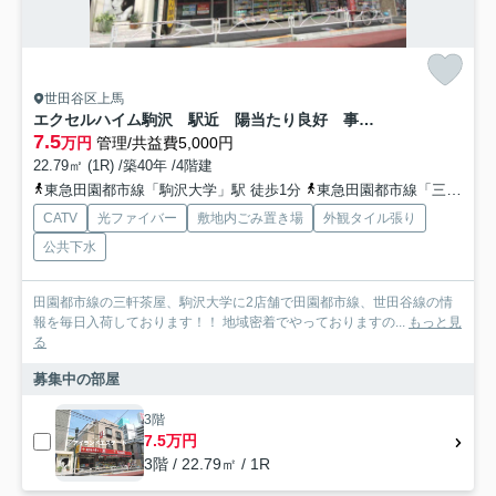
世田谷区上馬
エクセルハイム駒沢 駅近 陽当たり良好 事務所相談可
7.5
万円
管理/共益費5,000円
22.79㎡ (1R) /築40年 /4階建
東急田園都市線「駒沢大学」駅 徒歩1分
東急田園都市線「三軒茶屋」駅 徒歩18分
CATV
光ファイバー
敷地内ごみ置き場
外観タイル張り
公共下水
田園都市線の三軒茶屋、駒沢大学に2店舗で田園都市線、世田谷線の情
報を毎日入荷しております！！ 地域密着でやっておりますの...
もっと見
る
募集中の部屋
3階
7.5万円
3階 / 22.79㎡ / 1R