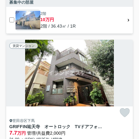
募集中の部屋
2階
10万円
2階 / 36.43㎡ / 1R
賃貸マンション
世田谷区下馬
GRIFFIN祐天寺 オートロック TVドアフォン 通風良好
7.7
万円
管理/共益費2,000円