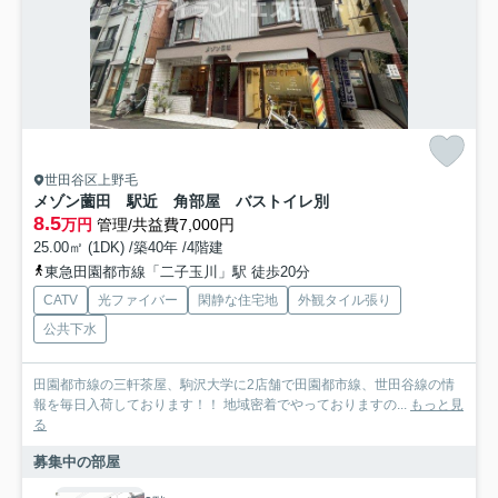
世田谷区上野毛
メゾン薗田 駅近 角部屋 バストイレ別
8.5
万円
管理/共益費7,000円
25.00㎡ (1DK) /築40年 /4階建
東急田園都市線「二子玉川」駅 徒歩20分
CATV
光ファイバー
閑静な住宅地
外観タイル張り
公共下水
田園都市線の三軒茶屋、駒沢大学に2店舗で田園都市線、世田谷線の情
報を毎日入荷しております！！ 地域密着でやっておりますの...
もっと見
る
募集中の部屋