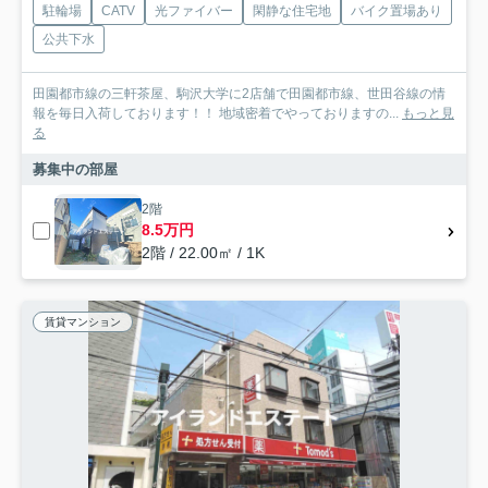
駐輪場
CATV
光ファイバー
閑静な住宅地
バイク置場あり
公共下水
田園都市線の三軒茶屋、駒沢大学に2店舗で田園都市線、世田谷線の情
報を毎日入荷しております！！ 地域密着でやっておりますの...
もっと見
る
募集中の部屋
2階
8.5万円
2階 / 22.00㎡ / 1K
賃貸マンション