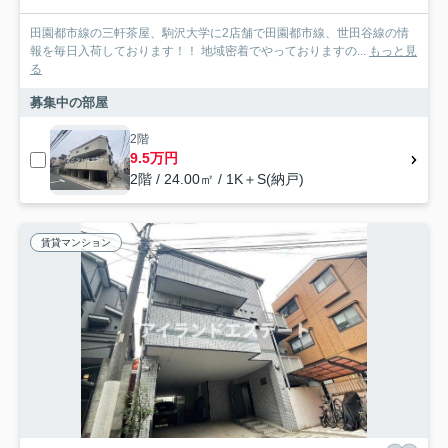
田園都市線の三軒茶屋、駒沢大学に2店舗で田園都市線、世田谷線の情
報を毎日入荷しております！！ 地域密着でやっておりますの...
もっと見
る
募集中の部屋
2階
9.5万円
2階 / 24.00㎡ / 1K＋S(納戸)
賃貸マンション