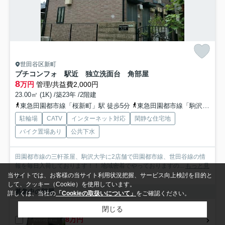
世田谷区新町
プチコンフォ 駅近 独立洗面台 角部屋
8
万円
管理/共益費2,000円
23.00㎡ (1K) /築23年 /2階建
東急田園都市線「桜新町」駅 徒歩5分
東急田園都市線「駒沢大学」駅 徒歩18分
駐輪場
CATV
インターネット対応
閑静な住宅地
バイク置場あり
公共下水
田園都市線の三軒茶屋、駒沢大学に2店舗で田園都市線、世田谷線の情
報を毎日入荷しております！！ 地域密着でやっておりますの...
もっと見
る
当サイトでは、お客様の当サイト利用状況把握、サービス向上検討を目的と
して、クッキー（Cookie）を使用しています。
募集中の部屋
詳しくは、当社の
「Cookieの取扱いについて」
をご確認ください。
閉じる
1階
8万円