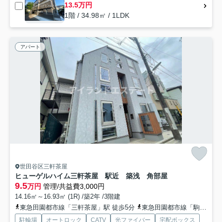
13.5万円
1階 / 34.98㎡ / 1LDK
アパート
世田谷区三軒茶屋
ヒューゲルハイム三軒茶屋 駅近 築浅 角部屋
9.5
万円
管理/共益費3,000円
14.16㎡～16.93㎡ (1R) /築2年 /3階建
東急田園都市線「三軒茶屋」駅 徒歩5分
東急田園都市線「駒沢大学」駅 徒歩15分
駐輪場
オートロック
CATV
光ファイバー
宅配ボックス