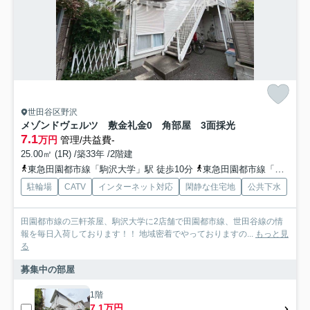
世田谷区野沢
メゾンドヴェルツ 敷金礼金0 角部屋 3面採光
7.1
万円
管理/共益費-
25.00㎡ (1R) /築33年 /2階建
東急田園都市線「駒沢大学」駅 徒歩10分
東急田園都市線「三軒茶屋」駅 徒歩15分
駐輪場
CATV
インターネット対応
閑静な住宅地
公共下水
田園都市線の三軒茶屋、駒沢大学に2店舗で田園都市線、世田谷線の情
報を毎日入荷しております！！ 地域密着でやっておりますの...
もっと見
る
募集中の部屋
1階
7.1万円