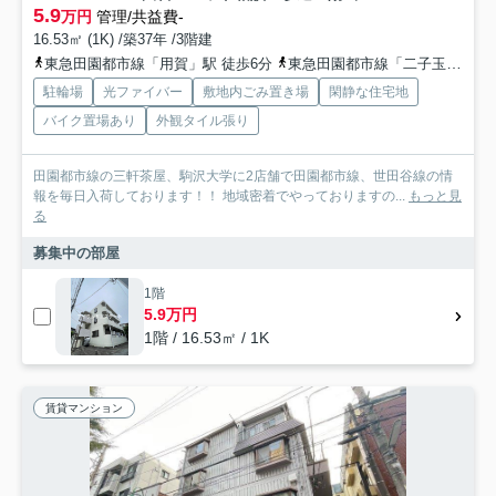
5.9
万円
管理/共益費-
16.53㎡ (1K) /築37年 /3階建
東急田園都市線「用賀」駅 徒歩6分
東急田園都市線「二子玉川」駅 徒歩20分
駐輪場
光ファイバー
敷地内ごみ置き場
閑静な住宅地
バイク置場あり
外観タイル張り
田園都市線の三軒茶屋、駒沢大学に2店舗で田園都市線、世田谷線の情
報を毎日入荷しております！！ 地域密着でやっておりますの...
もっと見
る
募集中の部屋
1階
5.9万円
1階 / 16.53㎡ / 1K
賃貸マンション