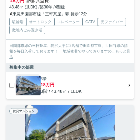
18
万円
管理/共益費-
43.48㎡ (1LDK) /築36年 /4階建
東急田園都市線「三軒茶屋」駅 徒歩12分
駐輪場
オートロック
エレベーター
CATV
光ファイバー
敷地内ごみ置き場
田園都市線の三軒茶屋、駒沢大学に2店舗で田園都市線、世田谷線の情
報を毎日入荷しております！！ 地域密着でやっておりますの...
もっと見
る
募集中の部屋
3階
18万円
3階 / 43.48㎡ / 1LDK
賃貸マンション