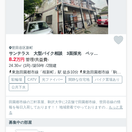
世田谷区新町
サンテラス 大型バイク相談 3面採光 ペット相談
8.2
万円
管理/共益費-
24.30㎡ (1R) /築59年 /2階建
東急田園都市線「桜新町」駅 徒歩10分
東急田園都市線「駒沢大学」駅 徒歩14分
駐輪場
CATV
光ファイバー
閑静な住宅地
バイク置場あり
公共下水
田園都市線の三軒茶屋、駒沢大学に2店舗で田園都市線、世田谷線の情
報を毎日入荷しております！！ 地域密着でやっておりますの...
もっと見
る
募集中の部屋