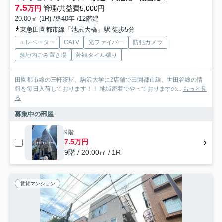
7.5
万円
管理/共益費5,000円
20.00㎡ (1R) /築40年 /12階建
東急田園都市線「池尻大橋」駅 徒歩5分
エレベーター
CATV
光ファイバー
防犯カメラ
敷地内ごみ置き場
外観タイル張り
田園都市線の三軒茶屋、駒沢大学に2店舗で田園都市線、世田谷線の情
報を毎日入荷しております！！ 地域密着でやっておりますの...
もっと見
る
募集中の部屋
9階
7.5万円
9階 / 20.00㎡ / 1R
賃貸マンション