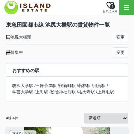
0
お気に入り
東急田園都市線 池尻大橋駅の賃貸物件一覧
池尻大橋駅
変更
募集中
変更
おすすめの駅
駒沢大学駅
/
三軒茶屋駅
/
桜新町駅
/
若林駅
/
用賀駅
/
学芸大学駅
/
上町駅
/
松陰神社前駅
/
祐天寺駅
/
上野毛駅
4
棟
4
件
賃貸マンション