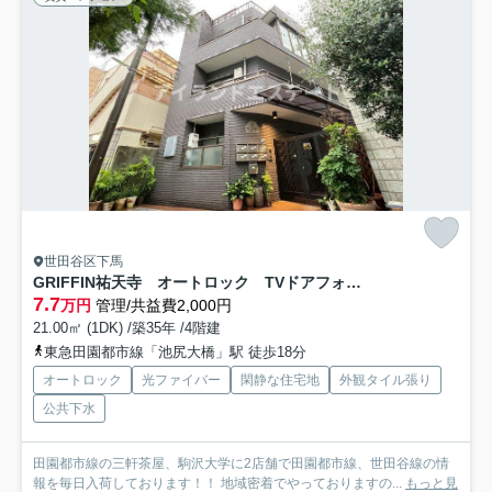
世田谷区下馬
GRIFFIN祐天寺 オートロック TVドアフォン 通風良好
7.7
万円
管理/共益費2,000円
21.00㎡ (1DK) /築35年 /4階建
東急田園都市線「池尻大橋」駅 徒歩18分
オートロック
光ファイバー
閑静な住宅地
外観タイル張り
公共下水
田園都市線の三軒茶屋、駒沢大学に2店舗で田園都市線、世田谷線の情
報を毎日入荷しております！！ 地域密着でやっておりますの...
もっと見