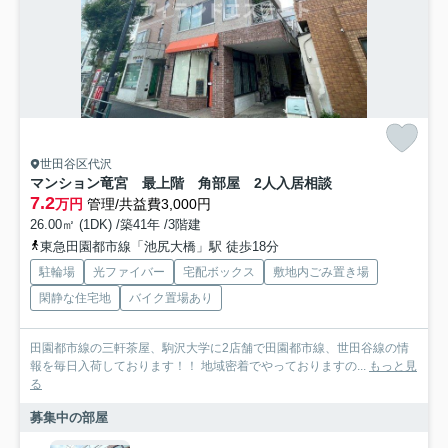
世田谷区代沢
マンション竜宮 最上階 角部屋 2人入居相談
7.2
万円
管理/共益費3,000円
26.00㎡ (1DK) /築41年 /3階建
東急田園都市線「池尻大橋」駅 徒歩18分
駐輪場
光ファイバー
宅配ボックス
敷地内ごみ置き場
閑静な住宅地
バイク置場あり
田園都市線の三軒茶屋、駒沢大学に2店舗で田園都市線、世田谷線の情
報を毎日入荷しております！！ 地域密着でやっておりますの...
もっと見
る
募集中の部屋