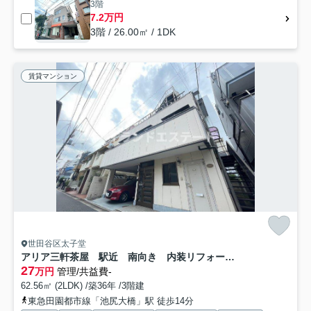
3階
7.2万円
3階 / 26.00㎡ / 1DK
賃貸マンション
世田谷区太子堂
アリア三軒茶屋 駅近 南向き 内装リフォーム済
27
万円
管理/共益費-
62.56㎡ (2LDK) /築36年 /3階建
東急田園都市線「池尻大橋」駅 徒歩14分