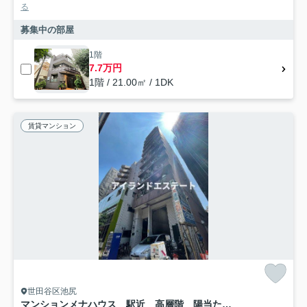
る
募集中の部屋
1階
7.7万円
1階 / 21.00㎡ / 1DK
賃貸マンション
世田谷区池尻
マンションメナハウス 駅近 高層階 陽当たり良好