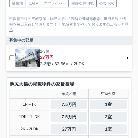
駐輪場
CATV
光ファイバー
閑静な住宅地
公共下水
田園都市線の三軒茶屋、駒沢大学に2店舗で田園都市線、世田谷線の情
報を毎日入荷しております！！ 地域密着でやっておりますの...
もっと見
る
募集中の部屋
2-3階
27万円
2-3階 / 62.56㎡ / 2LDK
池尻大橋の掲載物件の家賃相場
家賃相場
空室件数
7.5万円
1室
1R～1K
7.5万円
2室
1DK～1LDK
27万円
1室
2K～2LDK