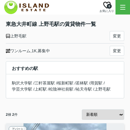
0
お気に入り
東急大井町線 上野毛駅の賃貸物件一覧
上野毛駅
変更
ワンルーム,1K,募集中
変更
おすすめの駅
駒沢大学駅
/
三軒茶屋駅
/
桜新町駅
/
若林駅
/
用賀駅
/
学芸大学駅
/
上町駅
/
松陰神社前駅
/
祐天寺駅
/
上野毛駅
2
棟
2
件
アパート