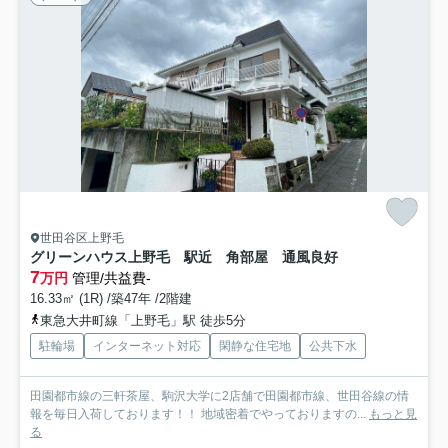
世田谷区上野毛
グリーンハウス上野毛 駅近 角部屋 通風良好
7
万円
管理/共益費-
16.33㎡ (1R) /築47年 /2階建
東急大井町線「上野毛」駅 徒歩5分
駐輪場
インターネット対応
閑静な住宅地
公共下水
田園都市線の三軒茶屋、駒沢大学に2店舗で田園都市線、世田谷線の情
報を毎日入荷しております！！ 地域密着でやっておりますの...
もっと見
る