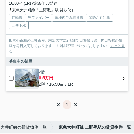
16.50㎡ (1R) /築35年 /3階建
東急大井町線「上野毛」駅 徒歩8分
駐輪場
光ファイバー
敷地内ごみ置き場
閑静な住宅地
公共下水
田園都市線の三軒茶屋、駒沢大学に2店舗で田園都市線、世田谷線の情
報を毎日入荷しております！！ 地域密着でやっておりますの...
もっと見
る
募集中の部屋
2階
6.5万円
2階 / 16.50㎡ / 1R
1
急大井町線の賃貸物件一覧
東急大井町線 上野毛駅の賃貸物件一覧