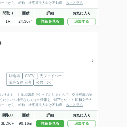
トから、転勤、社宅等法人向け不動産...
もっと見る
間取り
面積
詳細
お気に入り
1R
24.30㎡
詳細を見る
追加する
相談
駐輪場
CATV
光ファイバー
閑静な住宅地
公共下水
おります！！ 地域密着でやっておりますので、交渉可能の物
ください！地元ならではの情報をご覧下さい！！ 昭和女子大
トから、転勤、社宅等法人向け不動産...
もっと見る
間取り
面積
詳細
お気に入り
3LDK＋
99.16㎡
詳細を見る
追加する