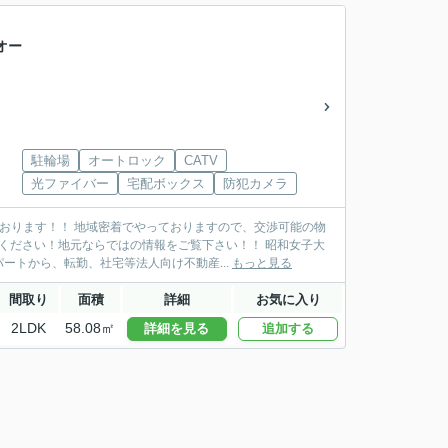
オー
駐輪場
オートロック
CATV
光ファイバー
宅配ボックス
防犯カメラ
おります！！ 地域密着でやっておりますので、交渉可能の物
ください！地元ならではの情報をご覧下さい！！ 昭和女子大
トから、転勤、社宅等法人向け不動産...
もっと見る
間取り
面積
詳細
お気に入り
2LDK
58.08㎡
詳細を見る
追加する