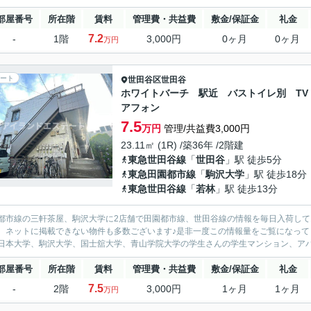
部屋番号
所在階
賃料
管理費・共益費
敷金/保証金
礼金
7.2
-
1階
3,000円
0ヶ月
0ヶ月
万円
ート
世田谷区
世田谷
ホワイトバーチ 駅近 バストイレ別 TV
アフォン
7.5
万円
管理/共益費3,000円
23.11㎡ (1R) /築36年 /2階建
東急世田谷線
「
世田谷
」駅 徒歩5分
東急田園都市線
「
駒沢大学
」駅 徒歩18分
東急世田谷線
「
若林
」駅 徒歩13分
都市線の三軒茶屋、駒沢大学に2店舗で田園都市線、世田谷線の情報を毎日入荷して
、ネットに掲載できない物件も多数ございます♪是非一度この情報量をご覧になって
日本大学、駒沢大学、国士舘大学、青山学院大学の学生さんの学生マンション、アパー
部屋番号
所在階
賃料
管理費・共益費
敷金/保証金
礼金
7.5
-
2階
3,000円
1ヶ月
1ヶ月
万円