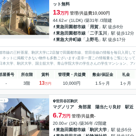
ット無料
13
万円
管理/共益費10,000円
44.62㎡ (1LDK) /築31年 /3階建
東急田園都市線
「
用賀
」駅 徒歩8分
東急田園都市線
「
二子玉川
」駅 徒歩12分
東急大井町線
「
上野毛
」駅 徒歩17分
都市線の三軒茶屋、駒沢大学に2店舗で田園都市線、世田谷線の情報を毎日入荷して
、ネットに掲載できない物件も多数ございます♪是非一度この情報量をご覧になって
日本大学、駒沢大学、国士舘大学、青山学院大学の学生さんの学生マンション、アパー
部屋番号
所在階
賃料
管理費・共益費
敷金/保証金
礼金
13
-
3階
10,000円
1.5ヶ月
1ヶ月
万円
ート
世田谷区
駒沢
マグノリア 角部屋 陽当たり良好 駅近
6.7
万円
管理/共益費-
20.00㎡ (1K) /築36年 /2階建
東急田園都市線
「
駒沢大学
」駅 徒歩5分