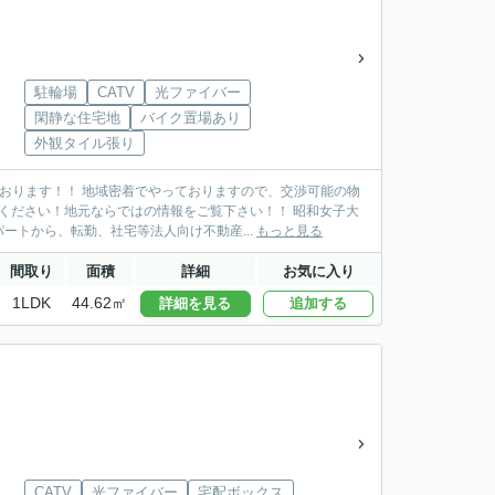
駐輪場
CATV
光ファイバー
閑静な住宅地
バイク置場あり
外観タイル張り
おります！！ 地域密着でやっておりますので、交渉可能の物
ください！地元ならではの情報をご覧下さい！！ 昭和女子大
トから、転勤、社宅等法人向け不動産...
もっと見る
間取り
面積
詳細
お気に入り
1LDK
44.62㎡
詳細を見る
追加する
CATV
光ファイバー
宅配ボックス