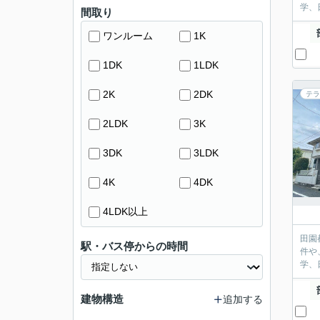
学、
間取り
ワンルーム
1K
1DK
1LDK
2K
2DK
テラ
2LDK
3K
3DK
3LDK
4K
4DK
4LDK以上
田園
駅・バス停からの時間
件や
学、
建物構造
追加する