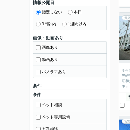
情報公開日
指定しない
本日
賃貸
3日以内
1週間以内
画像・動画あり
画像あり
動画あり
学生
パノラマあり
三軒
昭和
条件
ネッ
条件
ペット相談
ペット専用設備
賃貸
楽器相談