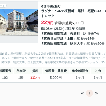
ート
世田谷区
新町
ラグナ・ベルデ桜新町 築浅 宅配BOX 
トロック
22
万円
管理/共益費5,000円
58.08㎡ (2LDK) /築1年 /2階建
東急田園都市線
「
桜新町
」駅 徒歩7分
東急世田谷線
「
上町
」駅 徒歩15分
東急田園都市線
「
駒沢大学
」駅 徒歩20分
都市線の三軒茶屋、駒沢大学に2店舗で田園都市線、世田谷線の情報を毎日入荷して
、ネットに掲載できない物件も多数ございます♪是非一度この情報量をご覧になって
日本大学、駒沢大学、国士舘大学、青山学院大学の学生さんの学生マンション、アパー
部屋番号
所在階
賃料
管理費・共益費
敷金/保証金
礼金
22
102
1階
5,000円
1ヶ月
1ヶ月
万円
1