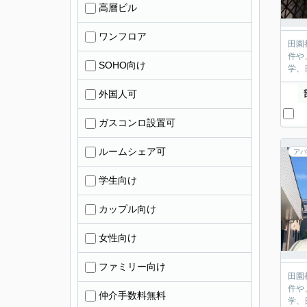
高層ビル
ワンフロア
田園
件や
SOHO向け
学、
外国人可
ガスコンロ設置可
ルームシェア可
アパ
学生向け
カップル向け
女性向け
ファミリー向け
田園
件や
仲介手数料無料
学、