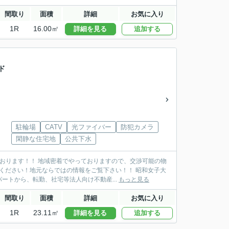
間取り
面積
詳細
お気に入り
1R
16.00㎡
詳細を見る
追加する
ド
駐輪場
CATV
光ファイバー
防犯カメラ
閑静な住宅地
公共下水
おります！！ 地域密着でやっておりますので、交渉可能の物
ください！地元ならではの情報をご覧下さい！！ 昭和女子大
トから、転勤、社宅等法人向け不動産...
もっと見る
間取り
面積
詳細
お気に入り
1R
23.11㎡
詳細を見る
追加する