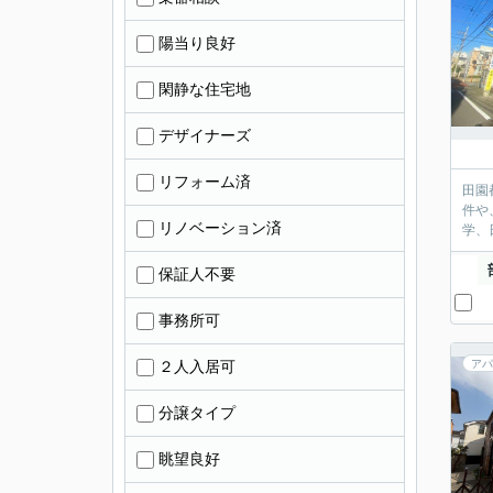
陽当り良好
閑静な住宅地
デザイナーズ
リフォーム済
田園
件や
リノベーション済
学、
保証人不要
事務所可
２人入居可
アパ
分譲タイプ
眺望良好