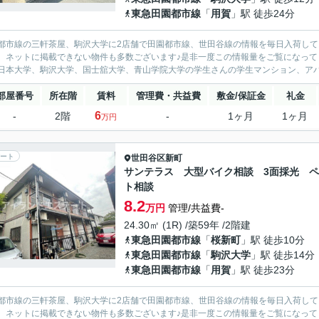
東急田園都市線
「
用賀
」駅 徒歩24分
都市線の三軒茶屋、駒沢大学に2店舗で田園都市線、世田谷線の情報を毎日入荷して
、ネットに掲載できない物件も多数ございます♪是非一度この情報量をご覧になって
日本大学、駒沢大学、国士舘大学、青山学院大学の学生さんの学生マンション、アパー
部屋番号
所在階
賃料
管理費・共益費
敷金/保証金
礼金
6
-
2階
-
1ヶ月
1ヶ月
万円
ート
世田谷区
新町
サンテラス 大型バイク相談 3面採光 
ト相談
8.2
万円
管理/共益費-
24.30㎡ (1R) /築59年 /2階建
東急田園都市線
「
桜新町
」駅 徒歩10分
東急田園都市線
「
駒沢大学
」駅 徒歩14分
東急田園都市線
「
用賀
」駅 徒歩23分
都市線の三軒茶屋、駒沢大学に2店舗で田園都市線、世田谷線の情報を毎日入荷して
、ネットに掲載できない物件も多数ございます♪是非一度この情報量をご覧になって