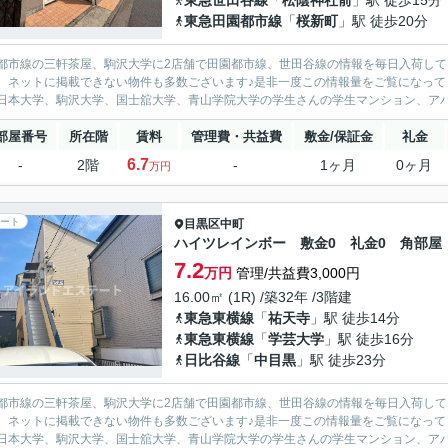
東急世田谷線
「
松陰神社前
」駅 徒歩15分
東急田園都市線
「
桜新町
」駅 徒歩20分
都市線の三軒茶屋、駒沢大学に2店舗で田園都市線、世田谷線の情報を毎日入荷して
、ネットに掲載できない物件も多数ございます♪是非一度この情報量をご覧になって
日本大学、駒沢大学、国士舘大学、青山学院大学の学生さんの学生マンション、アパー
部屋番号
所在階
賃料
管理費・共益費
敷金/保証金
礼金
6.7
-
2階
-
1ヶ月
0ヶ月
万円
ート
目黒区
中町
ハイツレインボー 敷金0 礼金0 角部屋
7.2
万円
管理/共益費3,000円
16.00㎡ (1R) /築32年 /3階建
東急東横線
「
祐天寺
」駅 徒歩14分
東急東横線
「
学芸大学
」駅 徒歩16分
日比谷線
「
中目黒
」駅 徒歩23分
都市線の三軒茶屋、駒沢大学に2店舗で田園都市線、世田谷線の情報を毎日入荷して
、ネットに掲載できない物件も多数ございます♪是非一度この情報量をご覧になって
日本大学、駒沢大学、国士舘大学、青山学院大学の学生さんの学生マンション、アパー