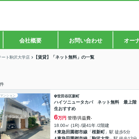
会社概要
お問い合わせ
オー
【賃貸】「ネット無料」の一覧
テート駒沢大学店
件
マンション
世田谷区
新町
ハイツニュータカバ ネット無料 最上階
生おすすめ
6
万円
管理/共益費-
18.00㎡ (1R) /築41年 /2階建
東急田園都市線
「
桜新町
」駅 徒歩5分
東急田園都市線
「
駒沢大学
」駅 徒歩12分