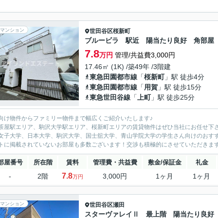
マンション
世田谷区
桜新町
ブルービラ 駅近 陽当たり良好 角部屋
7.8
万円
管理/共益費3,000円
17.46㎡ (1K) /築49年 /3階建
東急田園都市線
「
桜新町
」駅 徒歩4分
東急田園都市線
「
用賀
」駅 徒歩15分
東急世田谷線
「
上町
」駅 徒歩25分
向け物件からファミリー物件まで幅広くご紹介いたします♪
茶屋駅エリア、駒沢大学駅エリア、桜新町エリアの賃貸物件はぜひ当社にお任せ下
女子大学、日本大学、駒沢大学、国士舘大学、青山学院大学の学生さん向けのおす
トに掲載されていないお部屋も多数ございます！交渉も積極的にさせていただきま
部屋番号
所在階
賃料
管理費・共益費
敷金/保証金
礼金
7.8
-
2階
3,000円
1ヶ月
1ヶ月
万円
マンション
世田谷区
瀬田
スターヴァレイⅡ 最上階 陽当たり良好