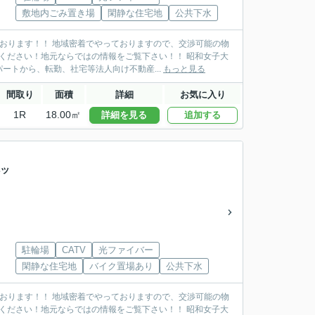
敷地内ごみ置き場
閑静な住宅地
公共下水
おります！！ 地域密着でやっておりますので、交渉可能の物
ください！地元ならではの情報をご覧下さい！！ 昭和女子大
トから、転勤、社宅等法人向け不動産...
もっと見る
間取り
面積
詳細
お気に入り
1R
18.00㎡
詳細を見る
追加する
ペッ
駐輪場
CATV
光ファイバー
閑静な住宅地
バイク置場あり
公共下水
おります！！ 地域密着でやっておりますので、交渉可能の物
ください！地元ならではの情報をご覧下さい！！ 昭和女子大