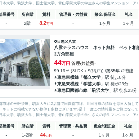
日本大学、駒沢大学、国士舘大学、青山学院大学の学生さんの学生マンション、アパー
部屋番号
所在階
賃料
管理費・共益費
敷金/保証金
礼金
8.2
-
2階
-
1ヶ月
1ヶ月
万円
ス
目黒区
八雲
八雲テラスハウス ネット無料 ペット
3方角部屋
44
万円
管理/共益費-
99.16㎡ (3LDK＋S(納戸)) /築35年 /2階建
東急東横線
「
都立大学
」駅 徒歩8分
東急東横線
「
学芸大学
」駅 徒歩23分
東急田園都市線
「
駒沢大学
」駅 徒歩23分
都市線の三軒茶屋、駒沢大学に2店舗で田園都市線、世田谷線の情報を毎日入荷して
、ネットに掲載できない物件も多数ございます♪是非一度この情報量をご覧になって
日本大学、駒沢大学、国士舘大学、青山学院大学の学生さんの学生マンション、アパー
部屋番号
所在階
賃料
管理費・共益費
敷金/保証金
礼金
44
-
1-2階
-
1ヶ月
1ヶ月
万円