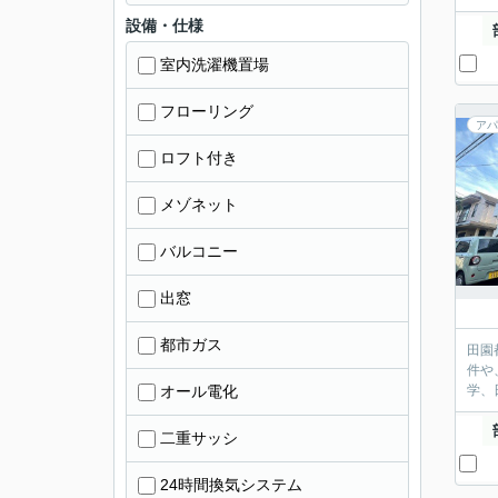
設備・仕様
室内洗濯機置場
フローリング
アパ
ロフト付き
メゾネット
バルコニー
出窓
都市ガス
田園
件や
オール電化
学、
二重サッシ
24時間換気システム