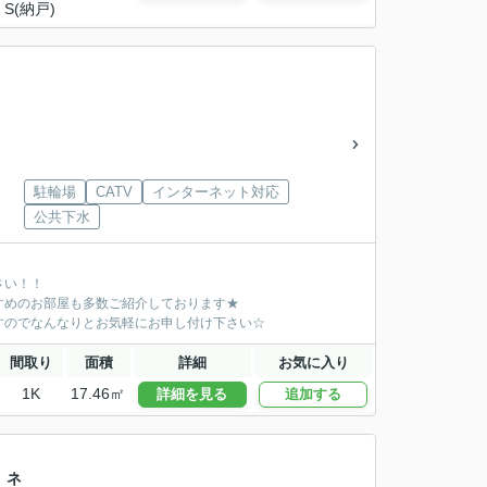
S(納戸)
駐輪場
CATV
インターネット対応
公共下水
さい！！
すめのお部屋も多数ご紹介しております★
すのでなんなりとお気軽にお申し付け下さい☆
間取り
面積
詳細
お気に入り
1K
17.46㎡
詳細を見る
追加する
 ネ