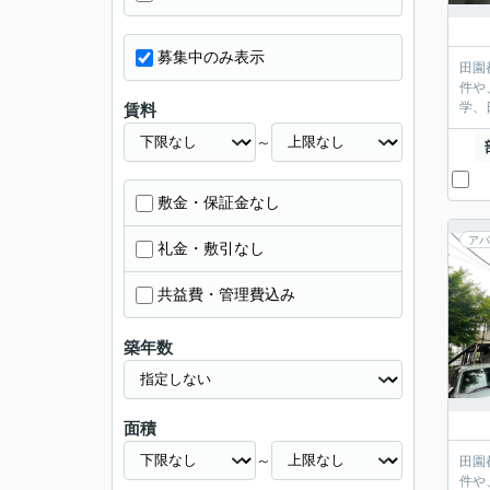
募集中のみ表示
田園
件や
学、
賃料
～
敷金・保証金なし
アパ
礼金・敷引なし
共益費・管理費込み
築年数
面積
～
田園
件や