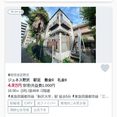
アパート
世田谷区野沢
ジュネス野沢 駅近 敷金0 礼金0
4.9
万円
管理/共益費1,000円
16.00㎡ (1R) /築46年 /2階建
東急田園都市線「駒沢大学」駅 徒歩5分
東急田園都市線「三軒茶屋」駅 徒歩15分
駐輪場
CATV
光ファイバー
敷地内ごみ置き場
閑静な住宅地
公共下水