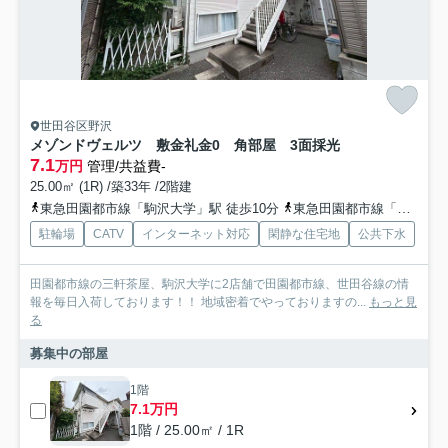
世田谷区野沢
メゾンドヴェルツ 敷金礼金0 角部屋 3面採光
7.1
万円
管理/共益費-
25.00㎡ (1R) /築33年 /2階建
東急田園都市線「駒沢大学」駅 徒歩10分
東急田園都市線「三軒茶屋」駅 徒歩15分
駐輪場
CATV
インターネット対応
閑静な住宅地
公共下水
田園都市線の三軒茶屋、駒沢大学に2店舗で田園都市線、世田谷線の情
報を毎日入荷しております！！ 地域密着でやっておりますの...
もっと見
る
募集中の部屋
1階
7.1万円
1階 / 25.00㎡ / 1R