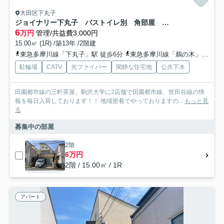
大田区下丸子
ジョイナリー下丸子 バストイレ別 角部屋 礼金0
6
万円
管理/共益費3,000円
15.00㎡ (1R) /築13年 /2階建
東急多摩川線「下丸子」駅 徒歩6分
東急多摩川線「鵜の木」駅 徒歩10分
駐輪場
CATV
光ファイバー
閑静な住宅地
公共下水
田園都市線の三軒茶屋、駒沢大学に2店舗で田園都市線、世田谷線の情
報を毎日入荷しております！！ 地域密着でやっておりますの...
もっと見
る
募集中の部屋
2階
6万円
2階 / 15.00㎡ / 1R
アパート