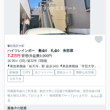
目黒区中町
ハイツレインボー 敷金0 礼金0 角部屋
7.2
万円
管理/共益費3,000円
16.00㎡ (1R) /築32年 /3階建
東急東横線「祐天寺」駅 徒歩14分
東急東横線「学芸大学」駅 徒歩16分
駐輪場
CATV
光ファイバー
防犯カメラ
閑静な住宅地
公共下水
田園都市線の三軒茶屋、駒沢大学に2店舗で田園都市線、世田谷線の情
報を毎日入荷しております！！ 地域密着でやっておりますの...
もっと見
る
募集中の部屋