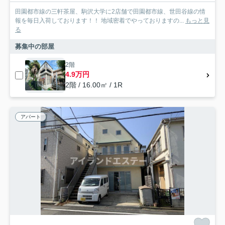
田園都市線の三軒茶屋、駒沢大学に2店舗で田園都市線、世田谷線の情
報を毎日入荷しております！！ 地域密着でやっておりますの...
もっと見
る
募集中の部屋
2階
4.9万円
2階 / 16.00㎡ / 1R
アパート