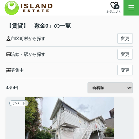
0
お気に入り
【賃貸】「敷金0」の一覧
市区町村から探す
変更
沿線・駅から探す
変更
募集中
変更
4
棟
4
件
アパート