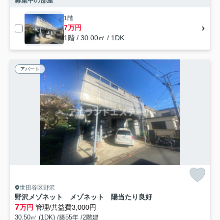
募集中の部屋
1階
7万円
1階 / 30.00㎡ / 1DK
アパート
世田谷区野沢
野沢メゾネット メゾネット 陽当たり良好
7
万円
管理/共益費3,000円
30.50㎡ (1DK) /築55年 /2階建