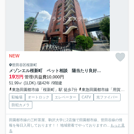
NEW
世田谷区桜新町
メゾンエル桜新町 ペット相談 陽当たり良好 高層階
19
万円
管理/共益費10,000円
51.99㎡ (1LDK) /築42年 /9階建
東急田園都市線「桜新町」駅 徒歩7分
東急田園都市線「用賀」駅 徒歩17分
駐輪場
オートロック
エレベーター
CATV
光ファイバー
防犯カメラ
田園都市線の三軒茶屋、駒沢大学に2店舗で田園都市線、世田谷線の情
報を毎日入荷しております！！ 地域密着でやっておりますの...
もっと見
る