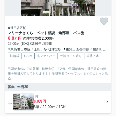
世田谷区桜
マリーナさくら ペット相談 角部屋 バス徒歩1分
6.8
万円
管理/共益費2,000円
22.00㎡ (1DK) /築36年 /5階建
東急世田谷線「上町」駅 徒歩13分
東急田園都市線「桜新町」駅 徒歩18分
駐輪場
CATV
光ファイバー
外観タイル張り
公共下水
田園都市線の三軒茶屋、駒沢大学に2店舗で田園都市線、世田谷線の情
報を毎日入荷しております！！ 地域密着でやっておりますの...
もっと見
る
募集中の部屋
3階
6.8万円
3階 / 22.00㎡ / 1DK