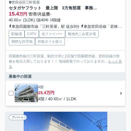
世田谷区三軒茶屋
セタガヤフラット 最上階 3方角部屋 事務所相談
15.4
万円
管理/共益費-
40.60㎡ (1LDK) /築40年 /4階建
東急田園都市線「三軒茶屋」駅 徒歩8分
東急世田谷線「若林」駅 徒歩10分
駐輪場
CATV
光ファイバー
敷地内ごみ置き場
閑静な住宅地
外観タイル張り
田園都市線の三軒茶屋、駒沢大学に2店舗で田園都市線、世田谷線の情
報を毎日入荷しております！！ 地域密着でやっておりますの...
もっと見
る
募集中の部屋
4階
15.4万円
4階 / 40.60㎡ / 1LDK
アパート