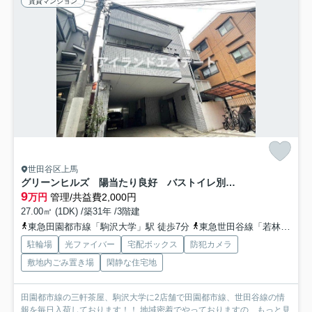
賃貸マンション
世田谷区上馬
グリーンヒルズ 陽当たり良好 バストイレ別 TVドアフォン
9
万円
管理/共益費2,000円
27.00㎡ (1DK) /築31年 /3階建
東急田園都市線「駒沢大学」駅 徒歩7分
東急世田谷線「若林」駅 徒歩13分
駐輪場
光ファイバー
宅配ボックス
防犯カメラ
敷地内ごみ置き場
閑静な住宅地
田園都市線の三軒茶屋、駒沢大学に2店舗で田園都市線、世田谷線の情
報を毎日入荷しております！！ 地域密着でやっておりますの...
もっと見