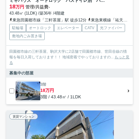
ミキハウス オートロック バストイレ別 バイク相談可
18
万円
管理/共益費-
43.48㎡ (1LDK) /築36年 /4階建
東急田園都市線「三軒茶屋」駅 徒歩12分
東急東横線「祐天寺」駅 徒歩18分
駐輪場
オートロック
エレベーター
CATV
光ファイバー
敷地内ごみ置き場
田園都市線の三軒茶屋、駒沢大学に2店舗で田園都市線、世田谷線の情
報を毎日入荷しております！！ 地域密着でやっておりますの...
もっと見
る
募集中の部屋
3階
18万円
3階 / 43.48㎡ / 1LDK
賃貸マンション