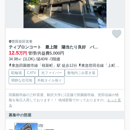
世田谷区弦巻
ティブロンコート 最上階 陽当たり良好 バストイレ別
12.5
万円
管理/共益費5,000円
34.98㎡ (1LDK) /築40年 /3階建
東急田園都市線「桜新町」駅 徒歩12分
東急世田谷線「上町」駅 徒歩12分
駐輪場
CATV
光ファイバー
敷地内ごみ置き場
閑静な住宅地
外観タイル張り
田園都市線の三軒茶屋、駒沢大学に2店舗で田園都市線、世田谷線の情
報を毎日入荷しております！！ 地域密着でやっておりますの...
もっと見
る
募集中の部屋
3階