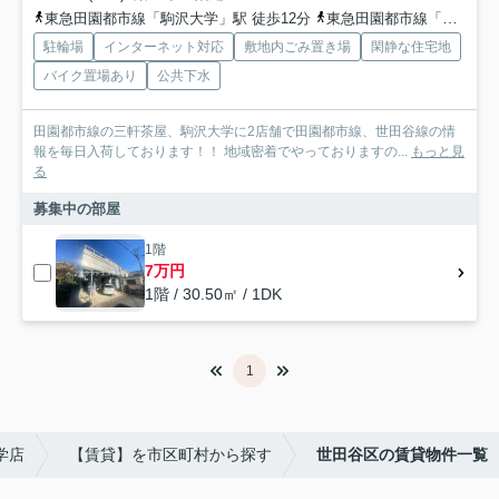
東急田園都市線「駒沢大学」駅 徒歩12分
東急田園都市線「三軒茶屋」駅 徒歩20分
駐輪場
インターネット対応
敷地内ごみ置き場
閑静な住宅地
バイク置場あり
公共下水
田園都市線の三軒茶屋、駒沢大学に2店舗で田園都市線、世田谷線の情
報を毎日入荷しております！！ 地域密着でやっておりますの...
もっと見
る
募集中の部屋
1階
7万円
1階 / 30.50㎡ / 1DK
1
学店
【賃貸】を市区町村から探す
世田谷区の賃貸物件一覧