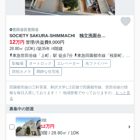
世田谷区世田谷
SOCIETY SAKURA-SHIMMACHI 独立洗面台 オートロック
12
万円
管理/共益費8,000円
28.80㎡ (1DK) /築35年 /4階建
東急世田谷線「上町」駅 徒歩7分
東急田園都市線「桜新町」駅 徒歩17分
駐輪場
オートロック
エレベーター
光ファイバー
防犯カメラ
閑静な住宅地
田園都市線の三軒茶屋、駒沢大学に2店舗で田園都市線、世田谷線の情
報を毎日入荷しております！！ 地域密着でやっておりますの...
もっと見
る
募集中の部屋
3階
12万円
3階 / 28.80㎡ / 1DK