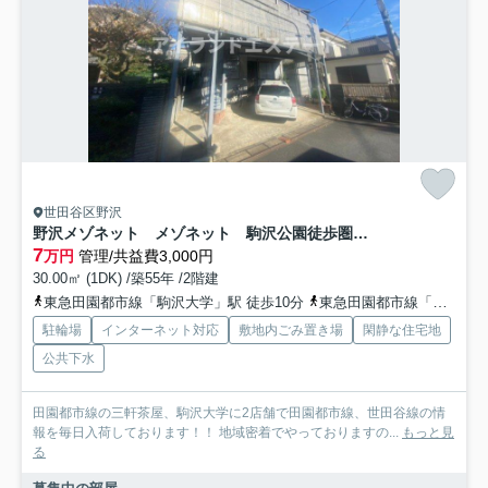
世田谷区野沢
野沢メゾネット メゾネット 駒沢公園徒歩圏内
7
万円
管理/共益費3,000円
30.00㎡ (1DK) /築55年 /2階建
東急田園都市線「駒沢大学」駅 徒歩10分
東急田園都市線「三軒茶屋」駅 徒歩20分
駐輪場
インターネット対応
敷地内ごみ置き場
閑静な住宅地
公共下水
田園都市線の三軒茶屋、駒沢大学に2店舗で田園都市線、世田谷線の情
報を毎日入荷しております！！ 地域密着でやっておりますの...
もっと見
る