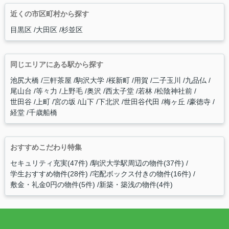
近くの市区町村から探す
目黒区
大田区
杉並区
同じエリアにある駅から探す
池尻大橋
三軒茶屋
駒沢大学
桜新町
用賀
二子玉川
九品仏
尾山台
等々力
上野毛
奥沢
西太子堂
若林
松陰神社前
世田谷
上町
宮の坂
山下
下北沢
世田谷代田
梅ヶ丘
豪徳寺
経堂
千歳船橋
おすすめこだわり特集
セキュリティ充実(47件)
駒沢大学駅周辺の物件(37件)
学生おすすめ物件(28件)
宅配ボックス付きの物件(16件)
敷金・礼金0円の物件(5件)
新築・築浅の物件(4件)