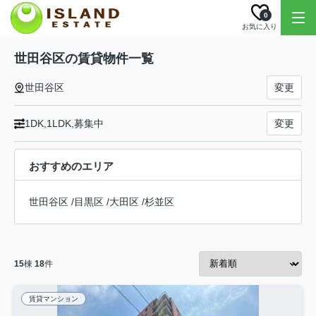
0
お気に入り
世田谷区の賃貸物件一覧
世田谷区
変更
1DK,1LDK,募集中
変更
おすすめのエリア
世田谷区
/
目黒区
/
大田区
/
杉並区
15
棟
18
件
賃貸マンション