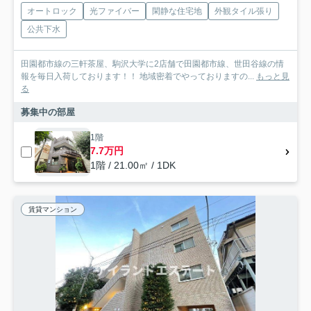
オートロック
光ファイバー
閑静な住宅地
外観タイル張り
公共下水
田園都市線の三軒茶屋、駒沢大学に2店舗で田園都市線、世田谷線の情
報を毎日入荷しております！！ 地域密着でやっておりますの...
もっと見
る
募集中の部屋
1階
7.7万円
1階 / 21.00㎡ / 1DK
賃貸マンション