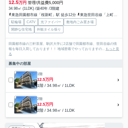
12.5
万円
管理/共益費5,000円
34.98㎡ (1LDK) /築40年 /3階建
東急田園都市線「桜新町」駅 徒歩12分
東急世田谷線「上町」駅 徒歩12分
駐輪場
CATV
光ファイバー
敷地内ごみ置き場
閑静な住宅地
外観タイル張り
田園都市線の三軒茶屋、駒沢大学に2店舗で田園都市線、世田谷線の情
報を毎日入荷しております！！ 地域密着でやっておりますの...
もっと見
る
募集中の部屋
1階
12.5万円
1階 / 34.98㎡ / 1LDK
2階
12.5万円
2階 / 34.98㎡ / 1LDK