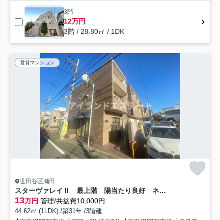
3階
12万円
3階 / 28.80㎡ / 1DK
賃貸マンション
世田谷区瀬田
スターヴァレイⅡ 最上階 陽当たり良好 ネット無料
13
万円
管理/共益費10,000円
44.62㎡ (1LDK) /築31年 /3階建