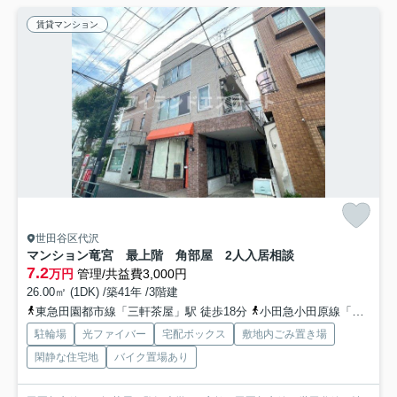
賃貸マンション
世田谷区代沢
マンション竜宮 最上階 角部屋 2人入居相談
7.2
万円
管理/共益費3,000円
26.00㎡ (1DK) /築41年 /3階建
東急田園都市線「三軒茶屋」駅 徒歩18分
小田急小田原線「下北沢」駅 徒歩15分
駐輪場
光ファイバー
宅配ボックス
敷地内ごみ置き場
閑静な住宅地
バイク置場あり