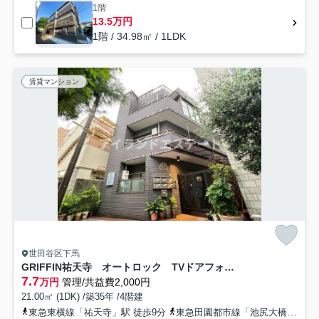
1階
13.5万円
1階 / 34.98㎡ / 1LDK
賃貸マンション
世田谷区下馬
GRIFFIN祐天寺 オートロック TVドアフォン 通風良好
7.7
万円
管理/共益費2,000円
21.00㎡ (1DK) /築35年 /4階建
東急東横線「祐天寺」駅 徒歩9分
東急田園都市線「池尻大橋」駅 徒歩18分