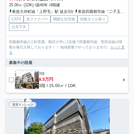
25.00㎡ (1DK) /築40年 /4階建
東急大井町線「上野毛」駅 徒歩3分
東急田園都市線「二子玉川」駅 徒歩20分
CATV
光ファイバー
閑静な住宅地
外観タイル張り
公共下水
田園都市線の三軒茶屋、駒沢大学に2店舗で田園都市線、世田谷線の情
報を毎日入荷しております！！ 地域密着でやっておりますの...
もっと見
る
募集中の部屋
3階
8.5万円
3階 / 25.00㎡ / 1DK
賃貸マンション