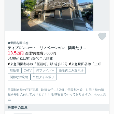
世田谷区弦巻
ティブロンコート リノベーション 陽当たり良好 バストイレ別
13.5
万円
管理/共益費5,000円
34.98㎡ (1LDK) /築40年 /3階建
東急田園都市線「桜新町」駅 徒歩12分
東急世田谷線「上町」駅 徒歩12分
駐輪場
CATV
光ファイバー
敷地内ごみ置き場
閑静な住宅地
外観タイル張り
田園都市線の三軒茶屋、駒沢大学に2店舗で田園都市線、世田谷線の情
報を毎日入荷しております！！ 地域密着でやっておりますの...
もっと見
る
募集中の部屋