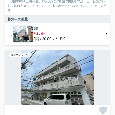
田園都市線の三軒茶屋、駒沢大学に2店舗で田園都市線、世田谷線の情
報を毎日入荷しております！！ 地域密着でやっておりますの...
もっと見
る
募集中の部屋
3階
7.2万円
3階 / 26.00㎡ / 1DK
賃貸マンション