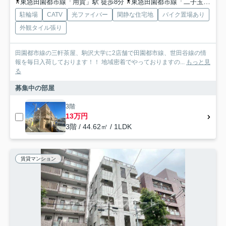
東急田園都市線「用賀」駅 徒歩8分
東急田園都市線「二子玉川」駅 徒歩12分
駐輪場
CATV
光ファイバー
閑静な住宅地
バイク置場あり
外観タイル張り
田園都市線の三軒茶屋、駒沢大学に2店舗で田園都市線、世田谷線の情
報を毎日入荷しております！！ 地域密着でやっておりますの...
もっと見
る
募集中の部屋
3階
13万円
3階 / 44.62㎡ / 1LDK
賃貸マンション