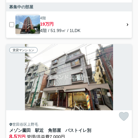
募集中の部屋
4階
19万円
4階 / 51.99㎡ / 1LDK
賃貸マンション
世田谷区上野毛
メゾン薗田 駅近 角部屋 バストイレ別
8.5
万円
管理/共益費7,000円