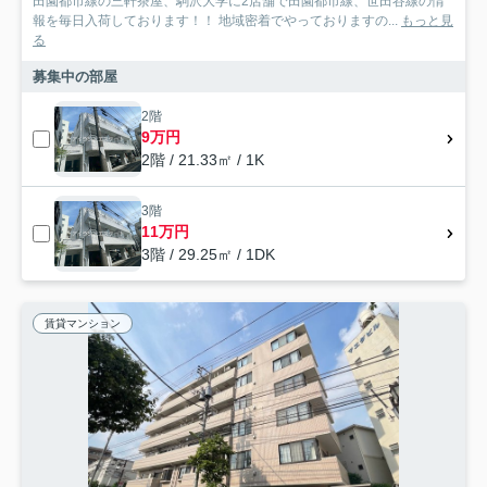
田園都市線の三軒茶屋、駒沢大学に2店舗で田園都市線、世田谷線の情
報を毎日入荷しております！！ 地域密着でやっておりますの...
もっと見
る
募集中の部屋
2階
9万円
2階 / 21.33㎡ / 1K
3階
11万円
3階 / 29.25㎡ / 1DK
賃貸マンション