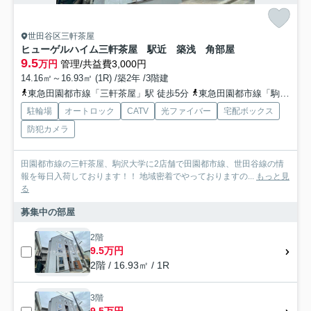
世田谷区三軒茶屋
ヒューゲルハイム三軒茶屋 駅近 築浅 角部屋
9.5
万円
管理/共益費3,000円
14.16㎡～16.93㎡ (1R) /築2年 /3階建
東急田園都市線「三軒茶屋」駅 徒歩5分
東急田園都市線「駒沢大学」駅 徒歩15分
駐輪場
オートロック
CATV
光ファイバー
宅配ボックス
防犯カメラ
田園都市線の三軒茶屋、駒沢大学に2店舗で田園都市線、世田谷線の情
報を毎日入荷しております！！ 地域密着でやっておりますの...
もっと見
る
募集中の部屋
2階
9.5万円
2階 / 16.93㎡ / 1R
3階