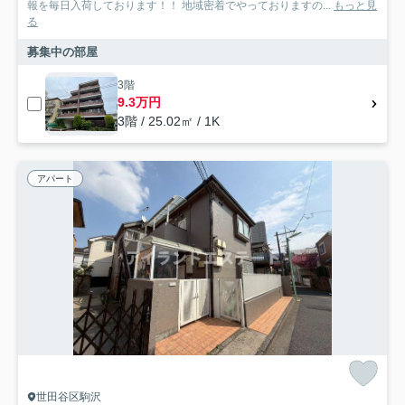
報を毎日入荷しております！！ 地域密着でやっておりますの...
もっと見
る
募集中の部屋
3階
9.3万円
3階 / 25.02㎡ / 1K
アパート
世田谷区駒沢