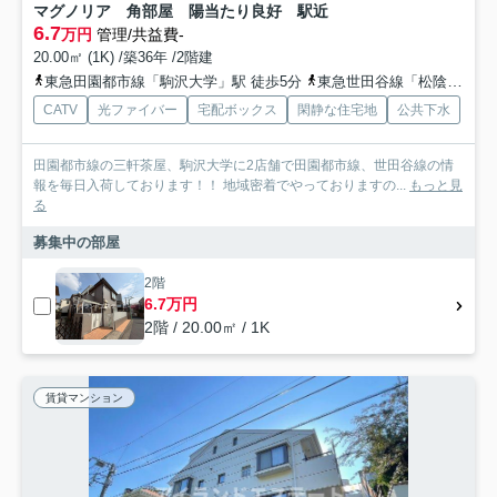
マグノリア 角部屋 陽当たり良好 駅近
6.7
万円
管理/共益費-
20.00㎡ (1K) /築36年 /2階建
東急田園都市線「駒沢大学」駅 徒歩5分
東急世田谷線「松陰神社前」駅 徒歩15分
CATV
光ファイバー
宅配ボックス
閑静な住宅地
公共下水
田園都市線の三軒茶屋、駒沢大学に2店舗で田園都市線、世田谷線の情
報を毎日入荷しております！！ 地域密着でやっておりますの...
もっと見
る
募集中の部屋
2階
6.7万円
2階 / 20.00㎡ / 1K
賃貸マンション