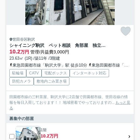
世田谷区駒沢
シャイニング駒沢 ペット相談 角部屋 独立洗面台
10.2
万円
管理/共益費3,000円
23.63㎡ (1R) /築11年 /3階建
東急田園都市線「駒沢大学」駅 徒歩10分
東急田園都市線「桜新町」駅 徒歩11分
駐輪場
CATV
宅配ボックス
インターネット対応
防犯カメラ
敷地内ごみ置き場
田園都市線の三軒茶屋、駒沢大学に2店舗で田園都市線、世田谷線の情
報を毎日入荷しております！！ 地域密着でやっておりますの...
もっと見
る
募集中の部屋
1階
10.2万円