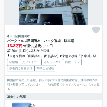
大田区田園調布
パークヒルズ田園調布 バイク置場 駐車場 宅配BOX
13.8
万円
管理/共益費7,000円
37.26㎡ (1LDK) /築31年 /4階建
東急東横線「田園調布」駅 徒歩6分
東急東横線「多摩川」駅 徒歩10分
駐輪場
光ファイバー
宅配ボックス
防犯カメラ
敷地内ごみ置き場
閑静な住宅地
田園都市線の三軒茶屋、駒沢大学に2店舗で田園都市線、世田谷線の情
報を毎日入荷しております！！ 地域密着でやっておりますの...
もっと見
る
募集中の部屋
2階