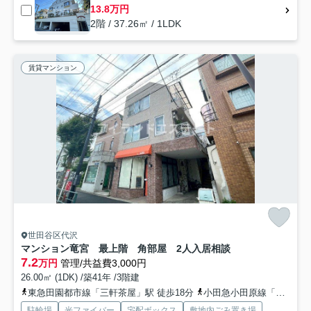
13.8万円
2階 / 37.26㎡ / 1LDK
賃貸マンション
世田谷区代沢
マンション竜宮 最上階 角部屋 2人入居相談
7.2
万円
管理/共益費3,000円
26.00㎡ (1DK) /築41年 /3階建
東急田園都市線「三軒茶屋」駅 徒歩18分
小田急小田原線「下北沢」駅 徒歩15分
駐輪場
光ファイバー
宅配ボックス
敷地内ごみ置き場