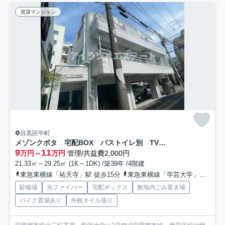
賃貸マンション
目黒区中町
メゾンクボタ 宅配BOX バストイレ別 TVドアフォン
9
11
万円～
万円
管理/共益費2,000円
21.33㎡～29.25㎡ (1K～1DK) /築39年 /4階建
東急東横線「祐天寺」駅 徒歩15分
東急東横線「学芸大学」駅 徒歩19分
駐輪場
光ファイバー
宅配ボックス
敷地内ごみ置き場
バイク置場あり
外観タイル張り