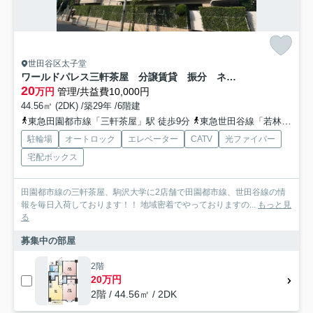
世田谷区太子堂
ワールドパレス三軒茶屋 分譲賃貸 振分 ネット0
20
万円
管理/共益費10,000円
44.56㎡ (2DK) /築29年 /6階建
東急田園都市線「三軒茶屋」駅 徒歩9分
東急世田谷線「若林」駅 徒歩14分
駐輪場
オートロック
エレベーター
CATV
光ファイバー
宅配ボックス
田園都市線の三軒茶屋、駒沢大学に2店舗で田園都市線、世田谷線の情
報を毎日入荷しております！！ 地域密着でやっておりますの...
もっと見
る
募集中の部屋
2階
20万円
2階 / 44.56㎡ / 2DK