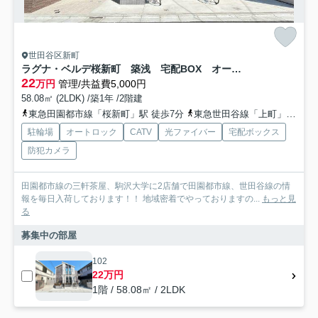
世田谷区新町
ラグナ・ベルデ桜新町 築浅 宅配BOX オートロック
22
万円
管理/共益費5,000円
58.08㎡ (2LDK) /築1年 /2階建
東急田園都市線「桜新町」駅 徒歩7分
東急世田谷線「上町」駅 徒歩15分
駐輪場
オートロック
CATV
光ファイバー
宅配ボックス
防犯カメラ
田園都市線の三軒茶屋、駒沢大学に2店舗で田園都市線、世田谷線の情
報を毎日入荷しております！！ 地域密着でやっておりますの...
もっと見
る
募集中の部屋
102
22万円
1階 / 58.08㎡ / 2LDK