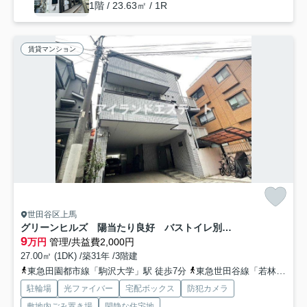
1階 / 23.63㎡ / 1R
賃貸マンション
世田谷区上馬
グリーンヒルズ 陽当たり良好 バストイレ別 TVドアフォン
9
万円
管理/共益費2,000円
27.00㎡ (1DK) /築31年 /3階建
東急田園都市線「駒沢大学」駅 徒歩7分
東急世田谷線「若林」駅 徒歩13分
駐輪場
光ファイバー
宅配ボックス
防犯カメラ
敷地内ごみ置き場
閑静な住宅地