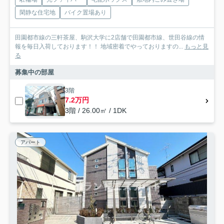
閑静な住宅地
バイク置場あり
田園都市線の三軒茶屋、駒沢大学に2店舗で田園都市線、世田谷線の情
報を毎日入荷しております！！ 地域密着でやっておりますの...
もっと見
る
募集中の部屋
3階
7.2万円
3階 / 26.00㎡ / 1DK
アパート