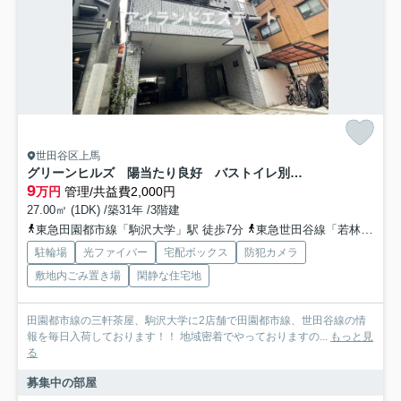
世田谷区上馬
グリーンヒルズ 陽当たり良好 バストイレ別 TVドアフォン
9
万円
管理/共益費2,000円
27.00㎡ (1DK) /築31年 /3階建
東急田園都市線「駒沢大学」駅 徒歩7分
東急世田谷線「若林」駅 徒歩13分
駐輪場
光ファイバー
宅配ボックス
防犯カメラ
敷地内ごみ置き場
閑静な住宅地
田園都市線の三軒茶屋、駒沢大学に2店舗で田園都市線、世田谷線の情
報を毎日入荷しております！！ 地域密着でやっておりますの...
もっと見
る
募集中の部屋