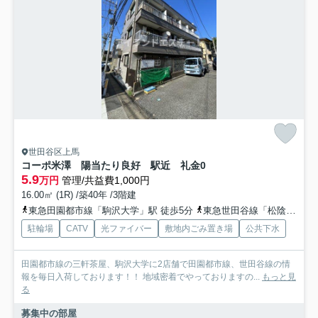
世田谷区上馬
コーポ米澤 陽当たり良好 駅近 礼金0
5.9
万円
管理/共益費1,000円
16.00㎡ (1R) /築40年 /3階建
東急田園都市線「駒沢大学」駅 徒歩5分
東急世田谷線「松陰神社前」駅 徒歩15分
駐輪場
CATV
光ファイバー
敷地内ごみ置き場
公共下水
田園都市線の三軒茶屋、駒沢大学に2店舗で田園都市線、世田谷線の情
報を毎日入荷しております！！ 地域密着でやっておりますの...
もっと見
る
募集中の部屋