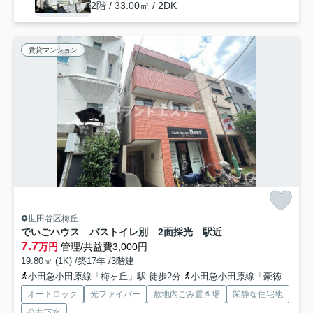
2階 / 33.00㎡ / 2DK
賃貸マンション
世田谷区梅丘
でいごハウス バストイレ別 2面採光 駅近
7.7
万円
管理/共益費3,000円
19.80㎡ (1K) /築17年 /3階建
小田急小田原線「梅ヶ丘」駅 徒歩2分
小田急小田原線「豪徳寺」駅 徒歩10分
オートロック
光ファイバー
敷地内ごみ置き場
閑静な住宅地
公共下水