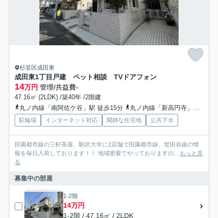
杉並区成田東
成田東1丁目戸建 ペット相談 TVドアフォン
14
万円
管理/共益費-
47.16㎡ (2LDK) /築40年 /2階建
丸ノ内線「南阿佐ケ谷」駅 徒歩15分
丸ノ内線「新高円寺」駅 徒歩16分
駐輪場
インターネット対応
閑静な住宅地
公共下水
田園都市線の三軒茶屋、駒沢大学に2店舗で田園都市線、世田谷線の情
報を毎日入荷しております！！ 地域密着でやっておりますの...
もっと見
る
募集中の部屋
1-2階
14万円
1-2階 / 47.16㎡ / 2LDK