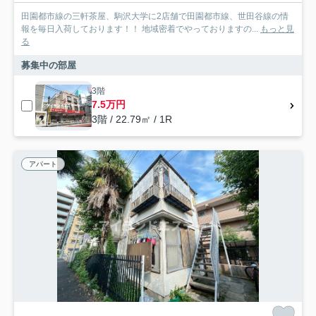
田園都市線の三軒茶屋、駒沢大学に2店舗で田園都市線、世田谷線の情
報を毎日入荷しております！！ 地域密着でやっておりますの...
もっと見
る
募集中の部屋
3階
7.5万円
3階 / 22.79㎡ / 1R
アパート