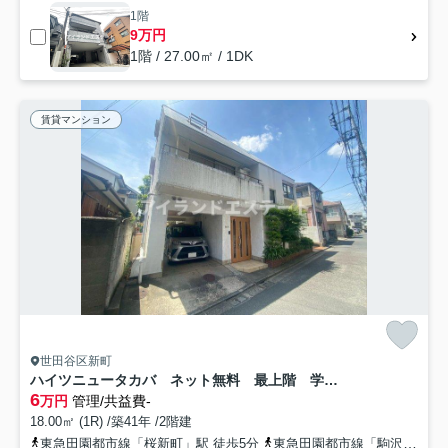
1階
9万円
1階 / 27.00㎡ / 1DK
賃貸マンション
世田谷区新町
ハイツニュータカバ ネット無料 最上階 学生おすすめ
6
万円
管理/共益費-
18.00㎡ (1R) /築41年 /2階建
東急田園都市線「桜新町」駅 徒歩5分
東急田園都市線「駒沢大学」駅 徒歩12分