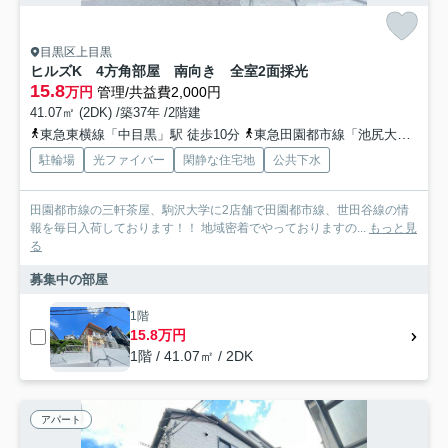
目黒区上目黒
ヒルズK 4方角部屋 南向き 全室2面採光
15.8
万円
管理/共益費2,000円
41.07㎡ (2DK) /築37年 /2階建
東急東横線「中目黒」駅 徒歩10分
東急田園都市線「池尻大橋」駅 徒歩17分
駐輪場
光ファイバー
閑静な住宅地
公共下水
田園都市線の三軒茶屋、駒沢大学に2店舗で田園都市線、世田谷線の情
報を毎日入荷しております！！ 地域密着でやっておりますの...
もっと見
る
募集中の部屋
1階
15.8万円
1階 / 41.07㎡ / 2DK
アパート