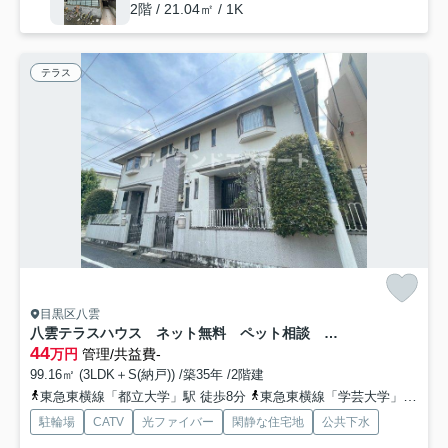
2階 / 21.04㎡ / 1K
テラス
目黒区八雲
八雲テラスハウス ネット無料 ペット相談 3方角部屋
44
万円
管理/共益費-
99.16㎡ (3LDK＋S(納戸)) /築35年 /2階建
東急東横線「都立大学」駅 徒歩8分
東急東横線「学芸大学」駅 徒歩23分
駐輪場
CATV
光ファイバー
閑静な住宅地
公共下水