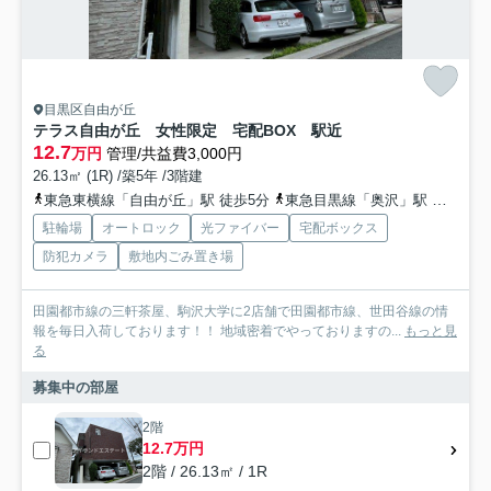
目黒区自由が丘
テラス自由が丘 女性限定 宅配BOX 駅近
12.7
万円
管理/共益費3,000円
26.13㎡ (1R) /築5年 /3階建
東急東横線「自由が丘」駅 徒歩5分
東急目黒線「奥沢」駅 徒歩13分
駐輪場
オートロック
光ファイバー
宅配ボックス
防犯カメラ
敷地内ごみ置き場
田園都市線の三軒茶屋、駒沢大学に2店舗で田園都市線、世田谷線の情
報を毎日入荷しております！！ 地域密着でやっておりますの...
もっと見
る
募集中の部屋
2階
12.7万円
2階 / 26.13㎡ / 1R