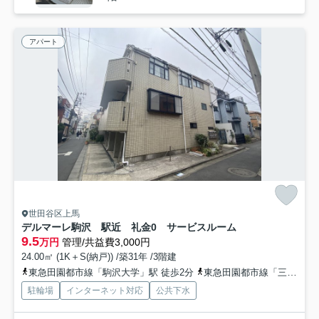
アパート
世田谷区上馬
デルマーレ駒沢 駅近 礼金0 サービスルーム
9.5
万円
管理/共益費3,000円
24.00㎡ (1K＋S(納戸)) /築31年 /3階建
東急田園都市線「駒沢大学」駅 徒歩2分
東急田園都市線「三軒茶屋」駅 徒歩16分
駐輪場
インターネット対応
公共下水