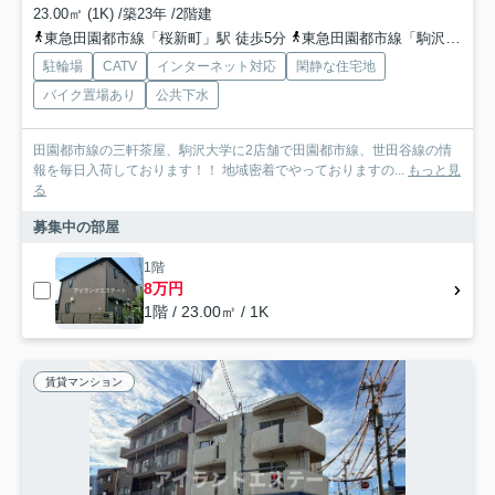
23.00㎡ (1K) /築23年 /2階建
東急田園都市線「桜新町」駅 徒歩5分
東急田園都市線「駒沢大学」駅 徒歩18分
駐輪場
CATV
インターネット対応
閑静な住宅地
バイク置場あり
公共下水
田園都市線の三軒茶屋、駒沢大学に2店舗で田園都市線、世田谷線の情
報を毎日入荷しております！！ 地域密着でやっておりますの...
もっと見
る
募集中の部屋
1階
8万円
1階 / 23.00㎡ / 1K
賃貸マンション