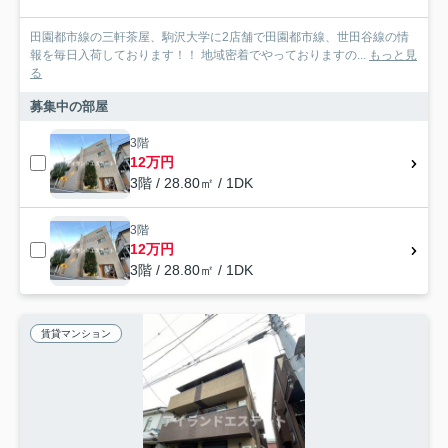
田園都市線の三軒茶屋、駒沢大学に2店舗で田園都市線、世田谷線の情
報を毎日入荷しております！！ 地域密着でやっておりますの...
もっと見
る
募集中の部屋
3階
12万円
3階 / 28.80㎡ / 1DK
3階
12万円
3階 / 28.80㎡ / 1DK
賃貸マンション