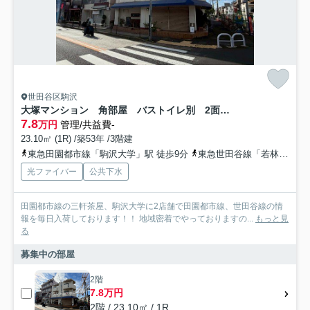
世田谷区駒沢
大塚マンション 角部屋 バストイレ別 2面バルコニー
7.8
万円
管理/共益費-
23.10㎡ (1R) /築53年 /3階建
東急田園都市線「駒沢大学」駅 徒歩9分
東急世田谷線「若林」駅 徒歩17分
光ファイバー
公共下水
田園都市線の三軒茶屋、駒沢大学に2店舗で田園都市線、世田谷線の情
報を毎日入荷しております！！ 地域密着でやっておりますの...
もっと見
る
募集中の部屋
2階
7.8万円
2階 / 23.10㎡ / 1R