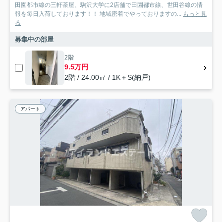
田園都市線の三軒茶屋、駒沢大学に2店舗で田園都市線、世田谷線の情
報を毎日入荷しております！！ 地域密着でやっておりますの...
もっと見
る
募集中の部屋
2階
9.5万円
2階 / 24.00㎡ / 1K＋S(納戸)
アパート