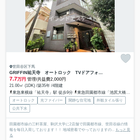
世田谷区下馬
GRIFFIN祐天寺 オートロック TVドアフォン 通風良好
7.7
万円
管理/共益費2,000円
21.00㎡ (1DK) /築35年 /4階建
東急東横線「祐天寺」駅 徒歩9分
東急田園都市線「池尻大橋」駅 徒歩18分
オートロック
光ファイバー
閑静な住宅地
外観タイル張り
公共下水
田園都市線の三軒茶屋、駒沢大学に2店舗で田園都市線、世田谷線の情
報を毎日入荷しております！！ 地域密着でやっておりますの...
もっと見
る