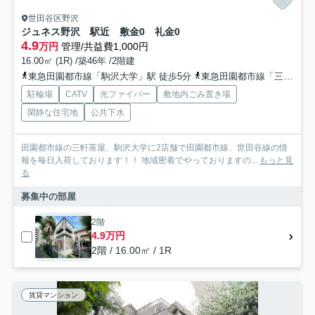
世田谷区野沢
ジュネス野沢 駅近 敷金0 礼金0
4.9
万円
管理/共益費1,000円
16.00㎡ (1R) /築46年 /2階建
東急田園都市線「駒沢大学」駅 徒歩5分
東急田園都市線「三軒茶屋」駅 徒歩15分
駐輪場
CATV
光ファイバー
敷地内ごみ置き場
閑静な住宅地
公共下水
田園都市線の三軒茶屋、駒沢大学に2店舗で田園都市線、世田谷線の情
報を毎日入荷しております！！ 地域密着でやっておりますの...
もっと見
る
募集中の部屋
2階
4.9万円
2階 / 16.00㎡ / 1R
賃貸マンション