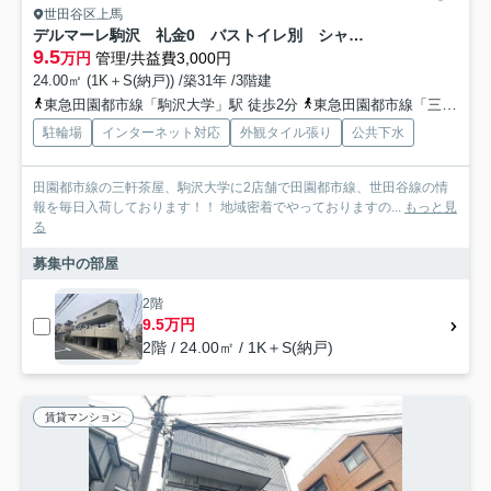
世田谷区上馬
デルマーレ駒沢 礼金0 バストイレ別 シャワー付洗面台
9.5
万円
管理/共益費3,000円
24.00㎡ (1K＋S(納戸)) /築31年 /3階建
東急田園都市線「駒沢大学」駅 徒歩2分
東急田園都市線「三軒茶屋」駅 徒歩18分
駐輪場
インターネット対応
外観タイル張り
公共下水
田園都市線の三軒茶屋、駒沢大学に2店舗で田園都市線、世田谷線の情
報を毎日入荷しております！！ 地域密着でやっておりますの...
もっと見
る
募集中の部屋
2階
9.5万円
2階 / 24.00㎡ / 1K＋S(納戸)
賃貸マンション