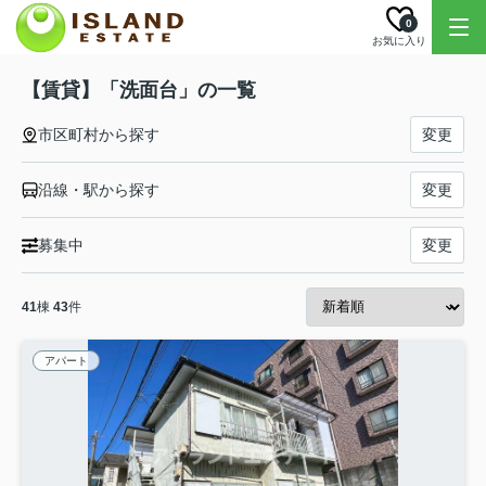
0
お気に入り
【賃貸】「洗面台」の一覧
市区町村から探す
変更
沿線・駅から探す
変更
募集中
変更
41
棟
43
件
アパート