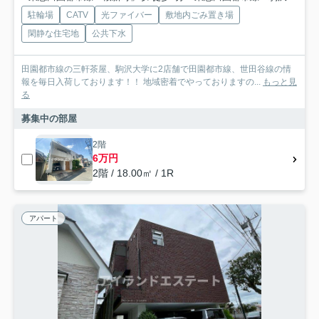
駐輪場
CATV
光ファイバー
敷地内ごみ置き場
閑静な住宅地
公共下水
田園都市線の三軒茶屋、駒沢大学に2店舗で田園都市線、世田谷線の情
報を毎日入荷しております！！ 地域密着でやっておりますの...
もっと見
る
募集中の部屋
2階
6万円
2階 / 18.00㎡ / 1R
アパート