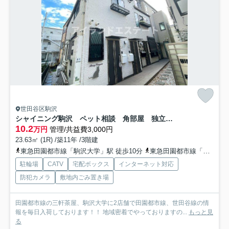
世田谷区駒沢
シャイニング駒沢 ペット相談 角部屋 独立洗面台
10.2
万円
管理/共益費3,000円
23.63㎡ (1R) /築11年 /3階建
東急田園都市線「駒沢大学」駅 徒歩10分
東急田園都市線「桜新町」駅 徒歩11分
駐輪場
CATV
宅配ボックス
インターネット対応
防犯カメラ
敷地内ごみ置き場
田園都市線の三軒茶屋、駒沢大学に2店舗で田園都市線、世田谷線の情
報を毎日入荷しております！！ 地域密着でやっておりますの...
もっと見
る