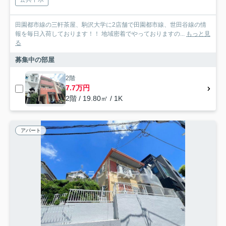
田園都市線の三軒茶屋、駒沢大学に2店舗で田園都市線、世田谷線の情
報を毎日入荷しております！！ 地域密着でやっておりますの...
もっと見
る
募集中の部屋
2階
7.7万円
2階 / 19.80㎡ / 1K
アパート