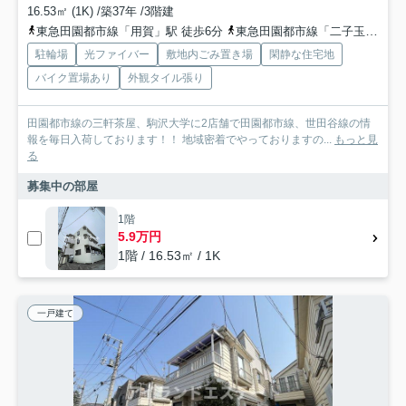
16.53㎡ (1K) /築37年 /3階建
東急田園都市線「用賀」駅 徒歩6分
東急田園都市線「二子玉川」駅 徒歩20分
駐輪場
光ファイバー
敷地内ごみ置き場
閑静な住宅地
バイク置場あり
外観タイル張り
田園都市線の三軒茶屋、駒沢大学に2店舗で田園都市線、世田谷線の情
報を毎日入荷しております！！ 地域密着でやっておりますの...
もっと見
る
募集中の部屋
1階
5.9万円
1階 / 16.53㎡ / 1K
一戸建て