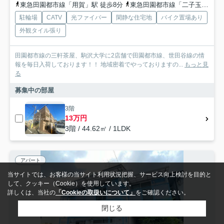
東急田園都市線「用賀」駅 徒歩8分
東急田園都市線「二子玉川」駅 徒歩12分
駐輪場
CATV
光ファイバー
閑静な住宅地
バイク置場あり
外観タイル張り
田園都市線の三軒茶屋、駒沢大学に2店舗で田園都市線、世田谷線の情
報を毎日入荷しております！！ 地域密着でやっておりますの...
もっと見
る
募集中の部屋
3階
13万円
3階 / 44.62㎡ / 1LDK
アパート
当サイトでは、お客様の当サイト利用状況把握、サービス向上検討を目的と
して、クッキー（Cookie）を使用しています。
詳しくは、当社の
「Cookieの取扱いについて」
をご確認ください。
閉じる