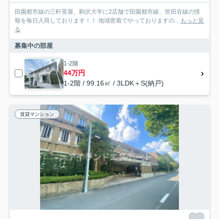
田園都市線の三軒茶屋、駒沢大学に2店舗で田園都市線、世田谷線の情
報を毎日入荷しております！！ 地域密着でやっておりますの...
もっと見
る
募集中の部屋
1-2階
44万円
1-2階 / 99.16㎡ / 3LDK＋S(納戸)
賃貸マンション