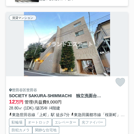
賃貸マンション
世田谷区世田谷
SOCIETY SAKURA-SHIMMACHI 独立洗面台 オートロック
12
万円
管理/共益費8,000円
28.80㎡ (1DK) /築35年 /4階建
東急世田谷線「上町」駅 徒歩7分
東急田園都市線「桜新町」駅 徒歩17分
駐輪場
オートロック
エレベーター
光ファイバー
防犯カメラ
閑静な住宅地