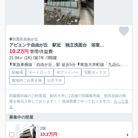
目黒区自由が丘
アビエンテ自由が丘 駅近 独立洗面台 浴室乾燥機
10.2
万円
管理/共益費-
21.04㎡ (1K) /築7年 /3階建
東急東横線「自由が丘」駅 徒歩5分
東急大井町線「九品仏」駅 徒歩8分
駐輪場
オートロック
光ファイバー
宅配ボックス
敷地内ごみ置き場
公共下水
田園都市線の三軒茶屋、駒沢大学に2店舗で田園都市線、世田谷線の情
報を毎日入荷しております！！ 地域密着でやっておりますの...
もっと見
る
募集中の部屋
2階
10.2万円