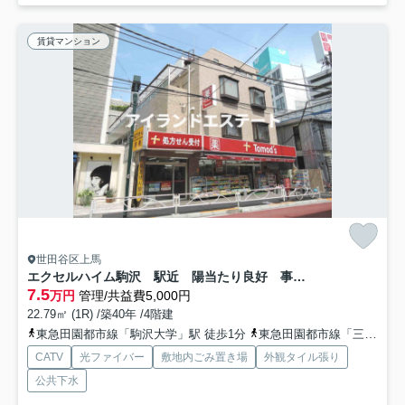
賃貸マンション
世田谷区上馬
エクセルハイム駒沢 駅近 陽当たり良好 事務所相談可
7.5
万円
管理/共益費5,000円
22.79㎡ (1R) /築40年 /4階建
東急田園都市線「駒沢大学」駅 徒歩1分
東急田園都市線「三軒茶屋」駅 徒歩18分
CATV
光ファイバー
敷地内ごみ置き場
外観タイル張り
公共下水